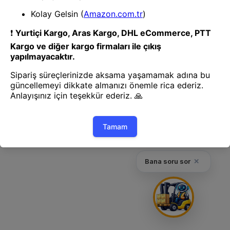
Geri Dön
Bana soru sor
✕