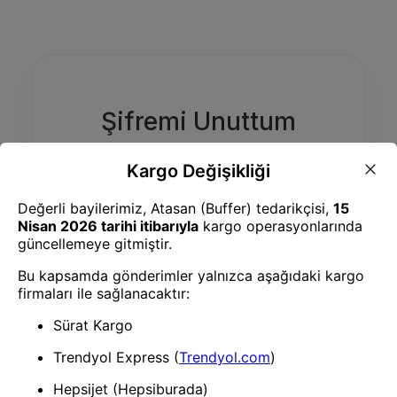
Şifremi Unuttum
Doğrulama kodunu almak için bir yöntem
seçin.
E-Posta
WhatsApp
E-posta Adresiniz
Doğrulama Kodu Gönder