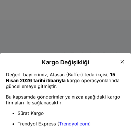
- Yenilik ve hızı keşfedin, işinizi
daha etkili ve verimli bir şekilde
yönetin!
Uygulamayı İndir
Uygulamayı İndir
App Store
Google Play
Hakkımızda
Akademi
Bilgi Merkezi
Yete Import
Yete Cargo