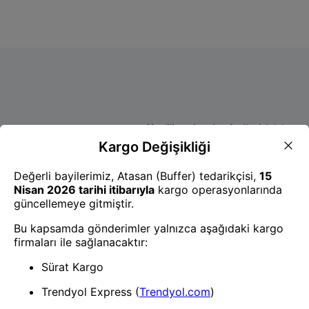
- Yenilik ve hızı keşfedin, işinizi
daha etkili ve verimli bir şekilde
yönetin!
Uygulamayı İndir
Uygulamayı İndir
App Store
Google Play
Hakkımızda
Akademi
Bilgi Merkezi
Yete Import
Yete Cargo