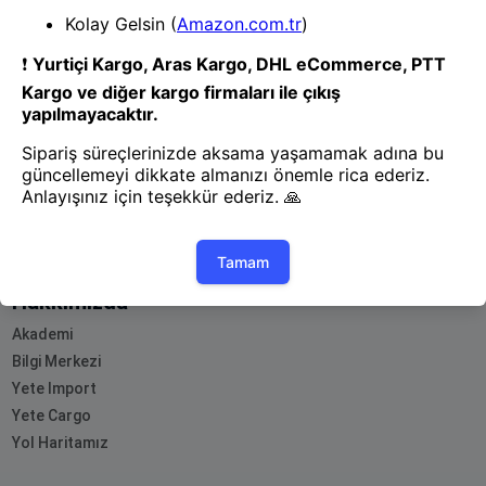
- Yenilik ve hızı keşfedin, işinizi
daha etkili ve verimli bir şekilde
yönetin!
Uygulamayı İndir
Uygulamayı İndir
App Store
Google Play
Hakkımızda
Akademi
Bilgi Merkezi
Yete Import
Yete Cargo
Yol Haritamız