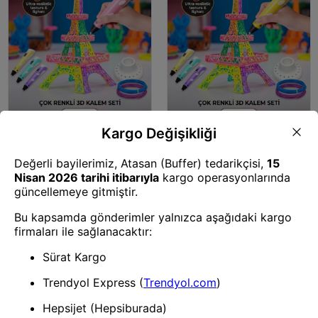
3D Yazıcı
3D Yazıcı
3D Kalem Seti (PEMBE) Dijital
3D Kalem Seti (SARI) Dijital
Göstergeli + 3 Renk Filament
Göstergeli + 3 Renk Filament
Hediyeli Eğitici Yazıcı ABS/PLA
Hediyeli Eğitici Yazıcı ABS/PLA
Uyumlu
Uyumlu
1