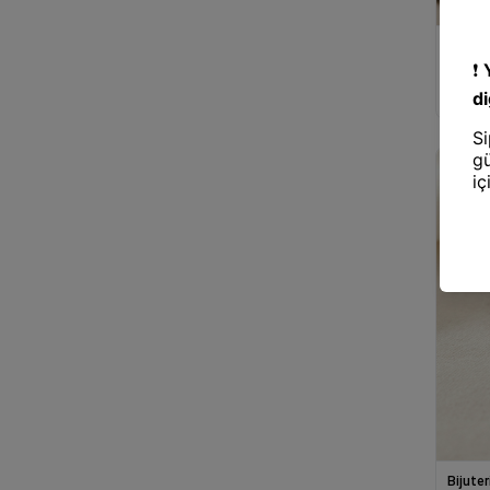
Nf Trend
13
Bijuteri
Plm
Mey İt
5
Renk Kr
Polytime
Bileklik
2
Quka
2
Samsonite
6
Sarina Cam
6
Soi Home
127
Titiz
17
Trendy Toys
2
Youday accessories
115
Bijuter