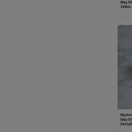
Mey İt
Zirkon 
Zikzak
Bijuter
Mey İt
Detaylı
Renk Y