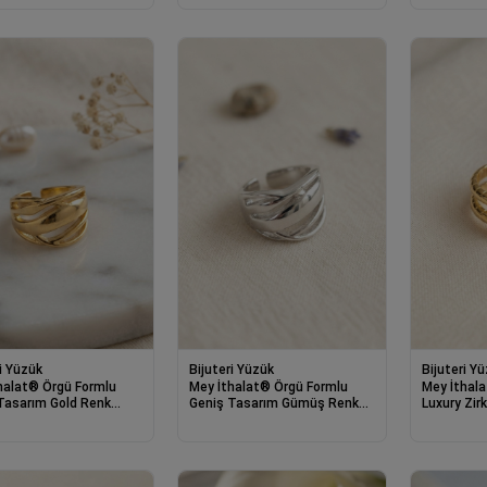
i Yüzük
Bijuteri Yüzük
Bijuteri Y
halat® Örgü Formlu
Mey İthalat® Örgü Formlu
Mey İthala
Tasarım Gold Renk
Geniş Tasarım Gümüş Renk
Luxury Zir
Yüzük
Yüzük