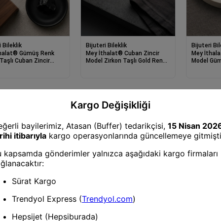
 Bileklik
Bijuteri Bileklik
Bijuteri Bil
halat® Gümüş Renk
Mey İthalat® Cuban Zincir
Mey İthala
Taşlı Cuban Zincir
Model Zirkon Taşlı Gold Renk
Model Güm
rkek Bileklik
Erkek Bileklik
Bileklik