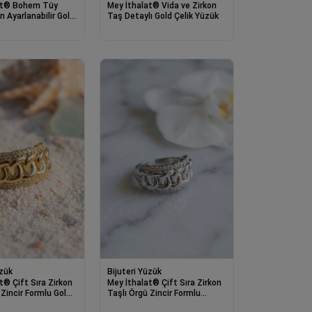
at® Bohem Tüy
Mey İthalat® Vida ve Zirkon
ın Ayarlanabilir Gold
Taş Detaylı Gold Çelik Yüzük
k
üzük
Bijuteri Yüzük
t® Çift Sıra Zirkon
Mey İthalat® Çift Sıra Zirkon
 Zincir Formlu Gold
Taşlı Örgü Zincir Formlu
k
Gümüş Renk Yüzük