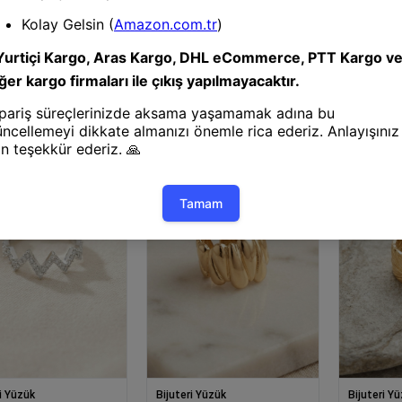
 Bileklik
Bijuteri Bileklik
Bijuteri Bil
halat® 316L Çelik Gold
Mey İthalat® 316L Çelik Siyah
Mey İthala
al Zincir Model Erkek
ve Gümüş Renk Kral Zincir
ve Gümüş K
Model Erkek Bileklik
Erkek Bilek
i Yüzük
Bijuteri Yüzük
Bijuteri Y