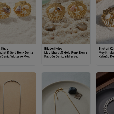
i Küpe
Bijuteri Küpe
Bijuteri K
halat® Gold Renk Deniz
Mey İthalat® Gold Renk Deniz
Mey İthal
 Deniz Yıldızı ve Mor
Kabuğu Deniz Yıldızı ve
Kabuğu Den
taylı Küpe
Pembe Taş Detaylı Küpe
Taş Detayl