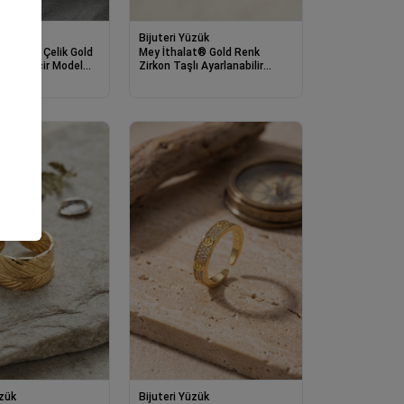
eklik
Bijuteri Yüzük
t® 316L Çelik Gold
Mey İthalat® Gold Renk
ral Zincir Model
Zirkon Taşlı Ayarlanabilir
lik
Zikzak Yüzük
üzük
Bijuteri Yüzük