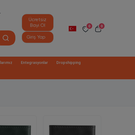
r
Ücretsiz
Bayi Ol
0
0
Giriş Yap
larımız
Entegrasyonlar
Dropshipping