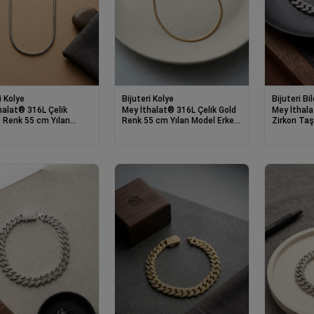
i Kolye
Bijuteri Kolye
Bijuteri Bil
halat® 316L Çelik
Mey İthalat® 316L Çelik Gold
Mey İthal
Renk 55 cm Yılan
Renk 55 cm Yılan Model Erkek
Zirkon Taş
Erkek Kolye
Kolye
Model Klip
Bileklik