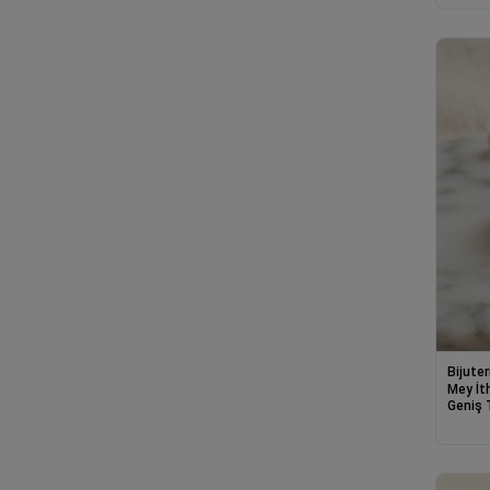
Bijuter
Mey İt
Geniş 
Yüzük