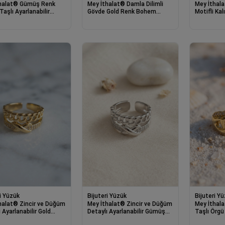
halat® Gümüş Renk
Mey İthalat® Damla Dilimli
Mey İthal
Taşlı Ayarlanabilir
Gövde Gold Renk Bohem
Motifli Kal
 Yüzük
Yüzük
Renk Yüzü
i Yüzük
Bijuteri Yüzük
Bijuteri Y
halat® Zincir ve Düğüm
Mey İthalat® Zincir ve Düğüm
Mey İthala
 Ayarlanabilir Gold
Detaylı Ayarlanabilir Gümüş
Taşlı Örgü
üzük
Renk Yüzük
Renk Yüzü