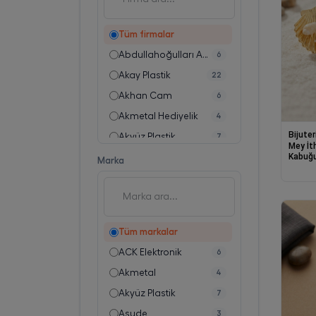
Çanta Aksesuarı
1
Kartlık
9
Tüm firmalar
Laptop & Evrak Çantası
35
Abdullahoğulları ACK
6
Plaj Çantası
9
Akay Plastik
22
Valiz Kılıfı
2
Akhan Cam
6
Anahtarlık
70
Akmetal Hediyelik
4
Broş
47
Bijuter
Akyüz Plastik
7
Diğer Aksesuarlar
143
Mey İt
Kabuğu
Alp Plastik
18
Marka
Geçici Dövme
16
Taş De
Arslankaya
2
Saat Kordonu
966
Asude
3
Gözlük Aksesuarı
2
Atasan
89
İmaj Gözlüğü
1
Tüm markalar
Atelier Emine
89
Mavi Işık Korumalı Gözlük
3
ACK Elektronik
6
Aypaş
4
Pantolon Askısı
42
Akmetal
4
Bager Plastik Sanayi Tic. Ltd. Şti.
7
Saat
9
Akyüz Plastik
7
Baroness
2
Diğer Saç Aksesuarları
2
Asude
3