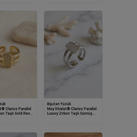
üzük
Bijuteri Yüzük
t® Clariss Parallel
Mey İthalat® Clariss Parallel
kon Taşlı Gold Renk
Luxury Zirkon Taşlı Gümüş
Renk Yüzük