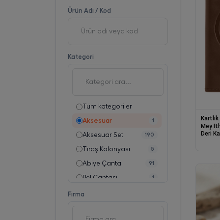
Ürün Adı / Kod
Kategori
Tüm kategoriler
Kartlık
Aksesuar
1
Mey İthalat®
Deri Ka
Aksesuar Set
190
Tıraş Kolonyası
5
Abiye Çanta
91
Bel Çantası
1
Beslenme Çantası
54
Firma
Cüzdan
7