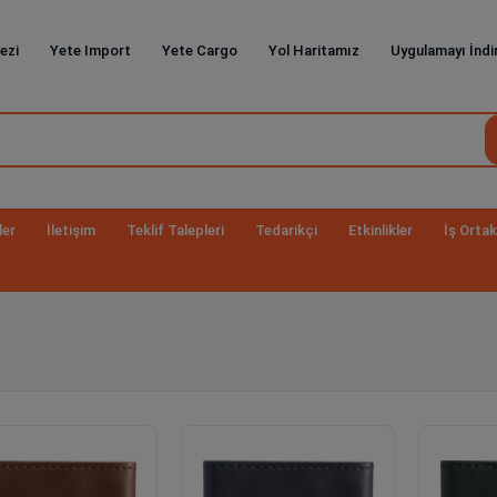
ezi
Yete Import
Yete Cargo
Yol Haritamız
Uygulamayı İndi
ler
İletişim
Teklif Talepleri
Tedarikçi
Etkinlikler
İş Ortak