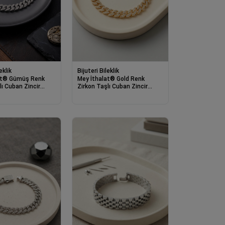
eklik
Bijuteri Bileklik
at® Gümüş Renk
Mey İthalat® Gold Renk
lı Cuban Zincir
Zirkon Taşlı Cuban Zincir
s Kapamalı Erkek
Model Klips Kapamalı Erkek
Bileklik