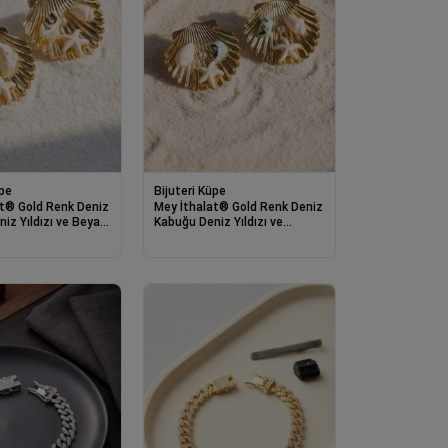
üpe
Bijuteri Küpe
at® Gold Renk Deniz
Mey İthalat® Gold Renk Deniz
iz Yıldızı ve Beyaz
Kabuğu Deniz Yıldızı ve
ı Küpe
Turkuaz Taş Detaylı Küpe