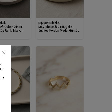
eklik
Bijuteri Bileklik
t® Cuban Zincir
Mey İthalat® 316L Çelik
üş Renk Erkek
Jubilee Kordon Model Gümüş
Renk Erkek Bileklik