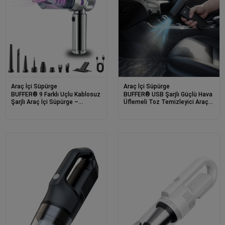
Araç İçi Süpürge
Araç İçi Süpürge
BUFFER® 9 Farklı Uçlu Kablosuz
BUFFER® USB Şarjlı Güçlü Hava
Şarjlı Araç İçi Süpürge –
Üflemeli Toz Temizleyici Araç
Wireless Destekli, Güçlü Emiş,
İçi, Klavye, PC ve Elektronik
Taşınabilir Pratik Araç
Cihaz Temizlik Cihazı X8
Temizleyici
Jetfan