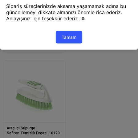
Araç İçi Süpürge
Temizlik Fırçası-10116
Araç İçi Süpürge
Kablosuz Şarjlı El Süpürgesi 2’si
1 Arada – Güçlü Vakum ve
Üfleme Özellikli Mini Temizlik
Araç İçi Süpürge
Softon Temizlik Fırçası-10120