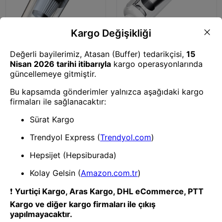
Araç İçi Süpürge
Araç İçi Süpürge
Mey İthalat® VC006 50W 4000
Mey İthalat® LT-124 Kablosuz
mAh Bataryalı Kablosuz Çok
Çok Fonksiyonlu Araç Süpürge -
Fonksiyonlu Araç Süpürge -
Beyaz
Siyah