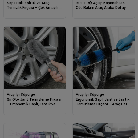
Saplı Halı, Koltuk ve Araç
BUFFER® Açılıp Kapanabilen
Temizlik Fırçası – Çok Amaçlı İç
Oto Bakım Araç Araba Detay
& Dış Oto, Ev ve Ofis Kullanımı
Temizlik Fırçası
İçin Ergonomik Temizlik Aparatı
Araç İçi Süpürge
Araç İçi Süpürge
Gri Oto Jant Temizleme Fırçası
Ergonomik Saplı Jant ve Lastik
– Ergonomik Saplı, Lastik ve
Temizleme Fırçası – Araç Detay
Jant Detay Temizliği İçin Güçlü
Temizliği İçin Güçlü Kıllı Detay
Kıllı Fırça
Fırçası