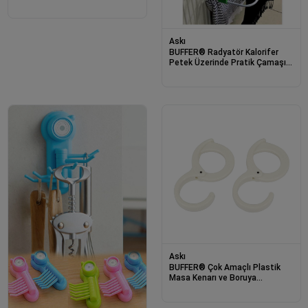
Ütü Masası Askısı
Askı
BUFFER® Radyatör Kalorifer
Petek Üzerinde Pratik Çamaşır
Kurutma Askısı
Askı
BUFFER® Çok Amaçlı Plastik
Masa Kenarı ve Boruya
Takılabilir Askı Aparat