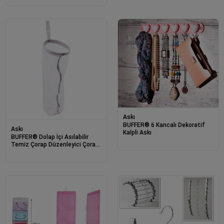
Askı
BUFFER® 6 Kancalı Dekoratif
Askı
Kalpli Askı
BUFFER® Dolap İçi Asılabilir
Temiz Çorap Düzenleyici Çorap
Filesi Askılık