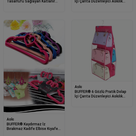
Tasarrufu Sağlayan Katlanır
İçi Çanta Düzenleyici Askılık
Sihirli Elbise Askısı (5li Set)
Oganizer
Askı
BUFFER® 6 Gözlü Pratik Dolap
İçi Çanta Düzenleyici Askılık
Oganizer
Askı
BUFFER® Kaydırmaz İz
Bırakmaz Kadife Elbise Kıyafet
Kumaş Askısı 4lü