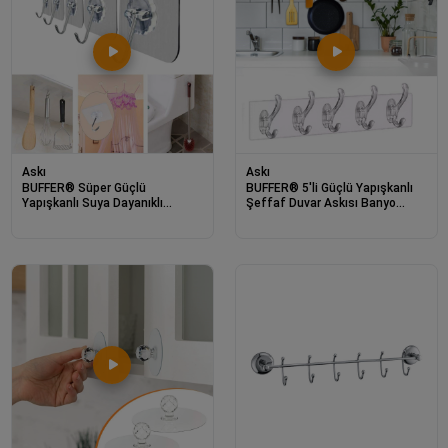
Askı
Askı
BUFFER® Süper Güçlü
BUFFER® 5'li Güçlü Yapışkanlı
Yapışkanlı Suya Dayanıklı
Şeffaf Duvar Askısı Banyo
Şeffaf Askı 5li Set Yeniden
Mutfak Düzenleyici Pratik
Kullanılabilir Kancalar
Askılık