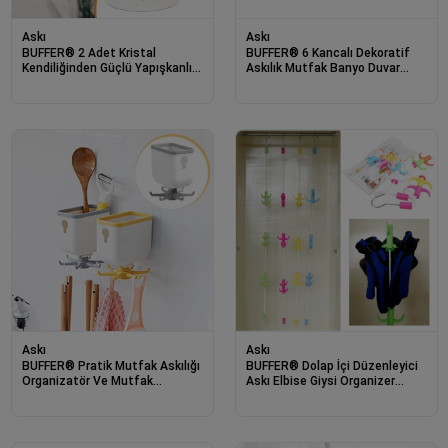
Askı
Askı
BUFFER® 2 Adet Kristal
BUFFER® 6 Kancalı Dekoratif
Kendiliğinden Güçlü Yapışkanlı
Askılık Mutfak Banyo Duvar
Kulp Askısı Tutma Kolu
Yüzeyi Askısı
Askı
Askı
BUFFER® Pratik Mutfak Askılığı
BUFFER® Dolap İçi Düzenleyici
Organizatör Ve Mutfak
Askı Elbise Giysi Organizer
Düzenleyici Çok Amaçlı Askı
Sihirli Askılık