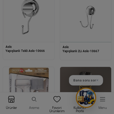
Askı
Askı
Yapışkanlı Tekli Askı-10666
Yapışkanlı 2Li Askı-10667
Bana soru sor
✕
Ürünler
Arama
Favori
Kullanıcı
Menu
Ürünlerim
Profili