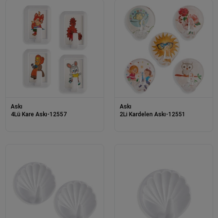
Askı
Askı
4Lü Kare Askı-12557
2Li Kardelen Askı-12551