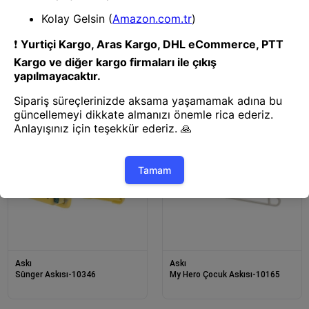
Askı
Askı
BUFFER® Multi Çok Amaçlı
BUFFER® Çok Amaçlı Pvc
Kolay Temizlenen Mutfak
Mutfak Önlüğü Boyundan Askılı
Banyo Takı Duvar Askılık Aparatı
Öden Bağlamalı Su Geçirmez
Polyester Unisex Ön
Askı
Askı
Sünger Askısı-10346
My Hero Çocuk Askısı-10165