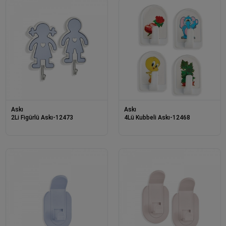
Askı
Askı
2Li Figürlü Askı-12473
4Lü Kubbeli Askı-12468