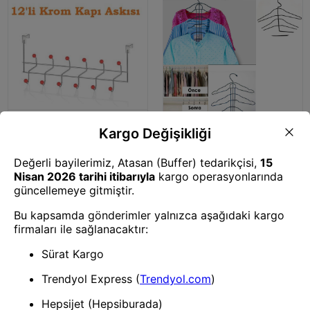
Askı
BUFFER® 12 li Krom Kapı Arkası
Askı
Metal Askı
BUFFER® 3 Katlı Metal Gömlek
Ve Elbise Askısı