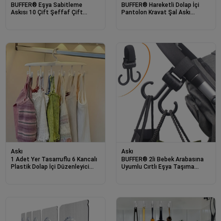
BUFFER® Eşya Sabitleme
BUFFER® Hareketli Dolap İçi
Askısı 10 Çift Şeffaf Çift
Pantolon Kravat Şal Askı
Taraflı Yapışkanlı Geçmeli Klips
Sistemi Düzenleyici Katmanlı
Askılık Organizer
Askı
Askı
1 Adet Yer Tasarruflu 6 Kancalı
BUFFER® 2li Bebek Arabasına
Plastik Dolap İçi Düzenleyici
Uyumlu Cırtlı Eşya Taşıma
Pratik Askı
Aparatı 360 Derece Dönebilen
Plastik Kanca