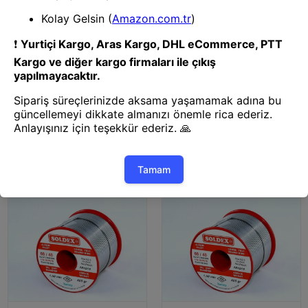
Zil, Buton, Otomatik
Zil, Buton, Otomatik
60-40 Lehim Teli 200 Gr 1,6 Mm
60-40 Lehim Teli 500 Gr 0.50
- Sn:60 / Pb:40
Mm - Sn:60 / Pb:40