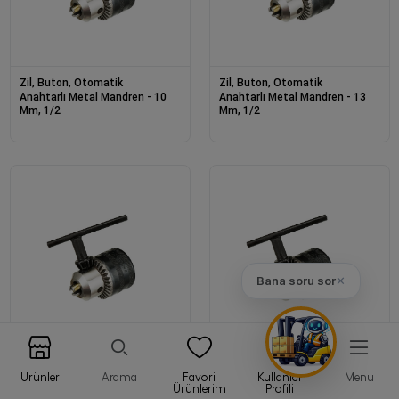
Zil, Buton, Otomatik
Zil, Buton, Otomatik
Anahtarlı Metal Mandren - 10
Anahtarlı Metal Mandren - 13
Mm, 1/2
Mm, 1/2
Bana soru sor
✕
Zil, Buton, Otomatik
Zil, Buton, Otomatik
Anahtarlı Metal Mandren - 13
Anahtarlı Metal Mandren - 13
Ürünler
Arama
Favori
Kullanıcı
Menu
Mm, 3/8
Mm, B16
Ürünlerim
Profili