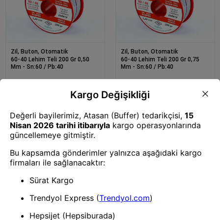
Zil, Buton, Otomatik
Zil, Buton, Otomatik
60-40 Lehim Teli 200 Gr 0,50
60-40 Lehim Teli 200 Gr 0,75
Mm - Sn:60 / Pb:40
Mm - Sn:60 / Pb:40
Zil, Buton, Otomatik
Zil, Buton, Otomatik
60-40 Lehim Teli 200 Gr 1 Mm -
60-40 Lehim Teli 200 Gr 1,2 Mm
Sn:60 / Pb:40
- Sn:60 / Pb:40