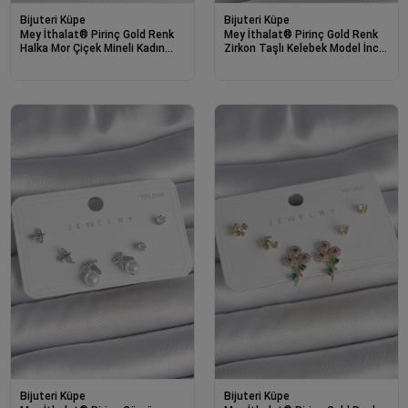
Bijuteri Küpe
Bijuteri Küpe
Mey İthalat® Pirinç Gold Renk
Mey İthalat® Pirinç Gold Renk
Halka Mor Çiçek Mineli Kadın
Zirkon Taşlı Kelebek Model İnci
Küpe
Detay 925 Ayar Gümüş Çivi
Kadın Küpe Seti
Bijuteri Küpe
Bijuteri Küpe