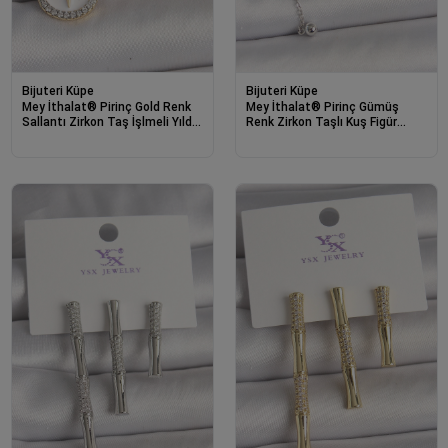
Bijuteri Küpe
Bijuteri Küpe
Mey İthalat® Pirinç Gold Renk
Mey İthalat® Pirinç Gümüş
Sallantı Zirkon Taş İşlmeli Yıldız
Renk Zirkon Taşlı Kuş Figür
Portre Model 3'Lü Kadın Kombin
Çiçek Detay 6'Lı Kadın Kombin
Küpe
Küpe