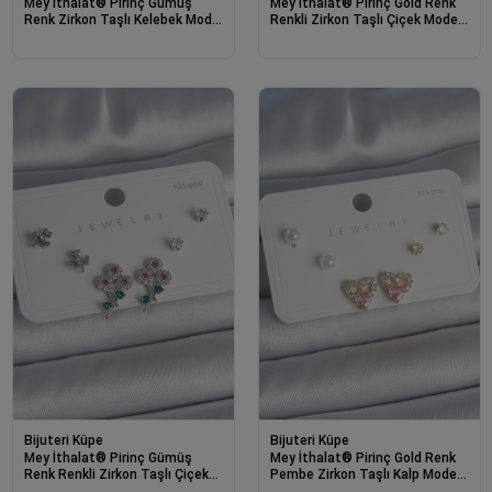
Mey İthalat® Pirinç Gümüş
Mey İthalat® Pirinç Gold Renk
Renk Zirkon Taşlı Kelebek Model
Renkli Zirkon Taşlı Çiçek Model
İnci Detay 925 Ayar Gümüş Çivi
Yaprak Detay 925 Ayar Gümüş
Kadın Küpe Seti
Çivi Kadın Küpe Seti
Bijuteri Küpe
Bijuteri Küpe
Mey İthalat® Pirinç Gümüş
Mey İthalat® Pirinç Gold Renk
Renk Renkli Zirkon Taşlı Çiçek
Pembe Zirkon Taşlı Kalp Model
Model Yaprak Detay 925 Ayar
İnci Detay 925 Ayar Kadın Küpe