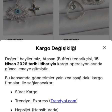
Bijuteri Küpe
Bijuteri Küpe
Mey İthalat® Pirinç Gümüş
Mey İthalat® Pirinç Gümüş
Renk Zirkon Taşlı Göz Model
Renk Sallantı Zirkon Taşlı Kalp
Nazar Boncuk Detay 3'Lü Kadın
Model 3'Lü Kadın Kombin Küpe
Kombin Küpe