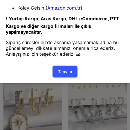
Bijuteri Küpe
Bijuteri Küpe
Mey İthalat® Pirinç Gold Renk
Mey İthalat® Pirinç Gümüş
Zirkon Taşlı Yıldız Model Nazar
Renk Zirkon Taşlı Fatma Ana
Boncuk Detay 3'Lü Kadın
Yonca Figür Göz Detay 3'Lü
Kombin Küpe
Kadın Kombin Küpe