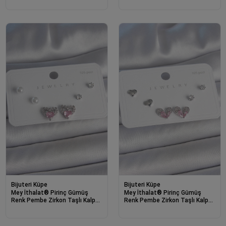
Gümüş Çivi Kadın Küpe Seti
Seti
Bijuteri Küpe
Bijuteri Küpe
Mey İthalat® Pirinç Gümüş
Mey İthalat® Pirinç Gümüş
Renk Pembe Zirkon Taşlı Kalp
Renk Pembe Zirkon Taşlı Kalp
Model İnci Detay 925 Ayar
Model 925 Ayar Gümüş Çivi
Gümüş Çivi Kadın Küpe Seti
Kadın Küpe Seti