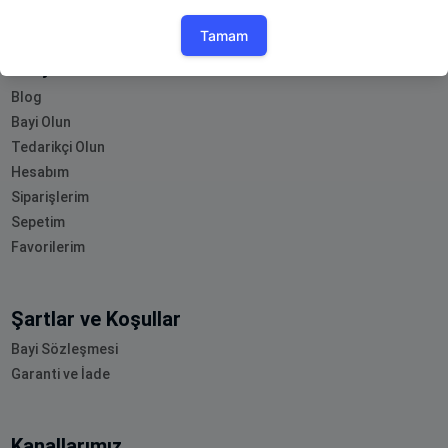
Müşteri Hizmetleri
Blog
Bayi Olun
Tedarikçi Olun
Hesabım
Siparişlerim
Sepetim
Favorilerim
Şartlar ve Koşullar
Bayi Sözleşmesi
Garanti ve İade
Kanallarımız