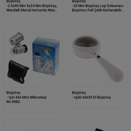
Büyüteç
Büyüteç
-2.5x90 Mm 5x24 Mm Büyüteç,
-20 Mm Büyüteç Lup Dokumacı
Mandallı Metal Hortumlu Masa
Büyüteci Full Çelik Katlanabilir
Üstü Büyüteç
Th9007a
Büyüteç
Büyüteç
- Için 60x Mini Mikroskop
- Işıklı 60x35 El Büyüteç
No:9882