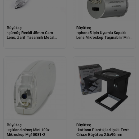
Büyüteç
Büyüteç
-gümüş Renkli 45mm Cam
-ıphone5 Için Uyumlu Kapaklı
Lens, Zarif Tasarımlı Metal
Lens Mikroskop Taşınabilir Mini
Büyüteç-mg18155-8
Cep Boyutu Led Mikroskop
No.9882-ip5ii
Büyüteç
Büyüteç
-ışıklandırılmış Mini 100x
-katlanır Plastık,led Işıklı Test
Mikroskop Mg10081-2
Cıhazı Büyüteç 2.5x90mm