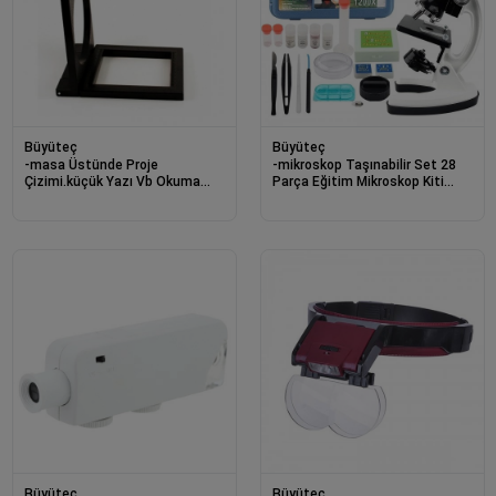
Büyüteç
Büyüteç
-masa Üstünde Proje
-mikroskop Taşınabilir Set 28
Çizimi.küçük Yazı Vb Okuma
Parça Eğitim Mikroskop Kiti
İçin Mükemmel 110 Mm Katlanır
300x 600x Ve 1200x Çocuklara
Büyüteç
Büyüteç
Büyüteç