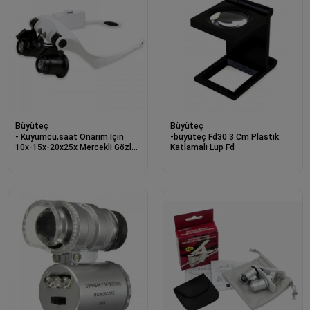
Büyüteç
Büyüteç
- Kuyumcu,saat Onarım Için
-büyüteç Fd30 3 Cm Plastik
10x-15x-20x25x Mercekli Gözlük
Katlamalı Lup Fd
Büyüteç9892g-3a