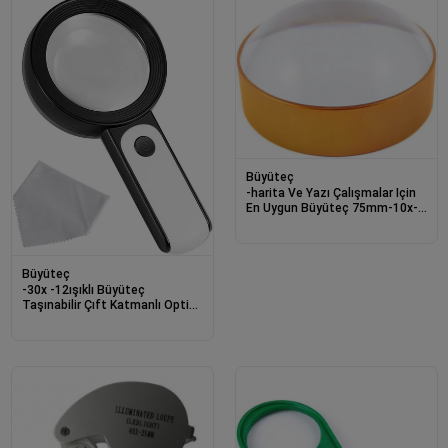
Büyüteç
-harita Ve Yazı Çalışmalar Için
En Uygun Büyüteç 75mm-10x-
8015
Büyüteç
-30x -12ışıklı Büyüteç
Taşınabilir Çıft Katmanlı Optik
Cam Okuma Büyüteç 2290-18