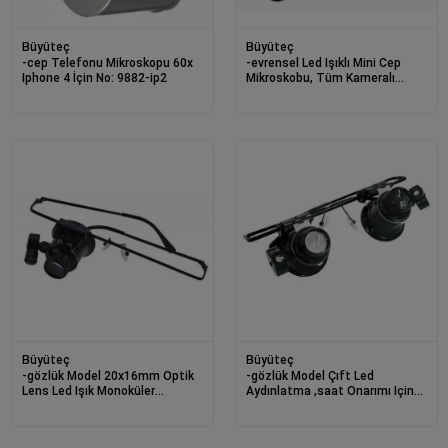
Büyüteç
Büyüteç
-cep Telefonu Mikroskopu 60x
-evrensel Led Işıklı Mini Cep
Iphone 4 İçin No: 9882-ip2
Mikroskobu, Tüm Kameralı
Telefonlar Için No:9882-w
Büyüteç
Büyüteç
-gözlük Model 20x16mm Optik
-gözlük Model Çıft Led
Lens Led Işık Monoküler
Aydınlatma ,saat Onarımı Için
Büyüteç
Harika Büyüteç