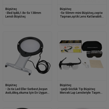
Büyüteç
Büyüteç
-3led Işıklı,1.8x-5x 138mm
-5x-50mm-mini Büyüteç,cepte
Lenslı Büyüteç
Taşınan,optik Lens Katlanabilir
Deri Kaplama-xx1051
Büyüteç
Büyüteç
- 2x 6x Led Eller Serbest,boyun
-şarjlı Gözlük Tip Büyüteç
Asılı,dıkış,okuma İçin En Uygun
Mercek Lup Lensleriyle Taşıma
Büyüteç 11b-1
Çantalı 11642dc