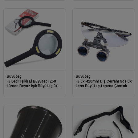
Büyüteç
Büyüteç
-3 Ledli Işıklı El Büyüteci 250
-3.5x-420mm Diş Cerrahi Gözlük
Lümen Beyaz Işık Büyüteç 3x
Lens Büyüteç,taşıma Çantalı
Zoom Tamirci Büyüteç Wt-374