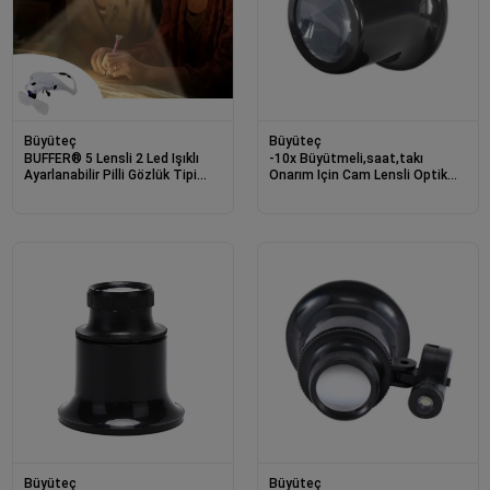
Büyüteç
Büyüteç
BUFFER® 5 Lensli 2 Led Işıklı
-10x Büyütmeli,saat,takı
Ayarlanabilir Pilli Gözlük Tipi
Onarım Için Cam Lensli Optik
Büyüteç
Göz Büyüteç
Büyüteç
Büyüteç