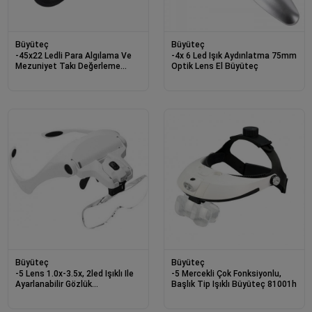
Büyüteç
Büyüteç
-45x22 Ledli Para Algılama Ve
-4x 6 Led Işık Aydınlatma 75mm
Mezuniyet Takı Değerleme
Optik Lens El Büyüteç
Büyüteç
Büyüteç
Büyüteç
-5 Lens 1.0x-3.5x, 2led Işıklı Ile
-5 Mercekli Çok Fonksiyonlu,
Ayarlanabilir Gözlük
Başlık Tip Işıklı Büyüteç 81001h
Büyüteç9892b2