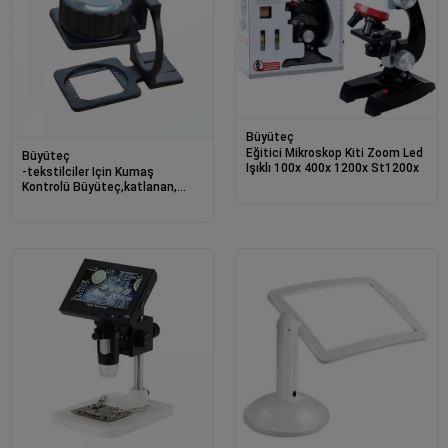
Büyüteç
Eğitici Mikroskop Kiti Zoom Led
Büyüteç
Işıklı 100x 400x 1200x St1200x
-tekstilciler Için Kumaş
Kontrolü Büyüteç,katlanan,
Metal 15x Büyütme