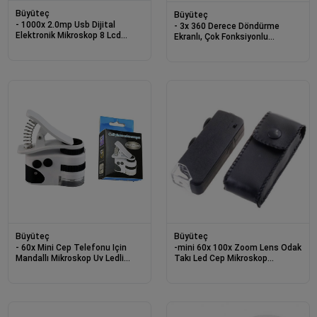
Büyüteç
Büyüteç
- 1000x 2.0mp Usb Dijital
- 3x 360 Derece Döndürme
Elektronik Mikroskop 8 Lcd
Ekranlı, Çok Fonksiyonlu
Ekran Vga Büyüteç Dm4-s
Masaüstü Büyüteç 3x
Büyüteç
Büyüteç
- 60x Mini Cep Telefonu Için
-mini 60x 100x Zoom Lens Odak
Mandallı Mikroskop Uv Ledli
Takı Led Cep Mikroskop
Büyüteç Model Al2431
Büyüteç