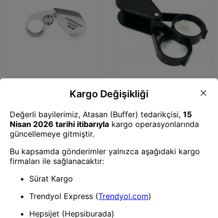
Büyüteç
Büyüteç
- Kontrol, Için Özel Kutulu Metal
-20x30 2k-30mm Çıft Optik
Işıklı Lup 30x21
Lens Katlanan Cep Büyüteç.