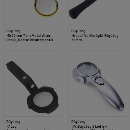
Büyüteç
Büyüteç
-5x90mm Tüm Metal Altın
-6 Ledli Ve Mor Işıklı Büyüteç
Renkli, Hediye Büyüteç,optik
60mm
Lensler Ile Çinko Alaşım Metal
Çerçeve
Büyüteç
Büyüteç
-7 Led
-7x Büyüteç 6 Led Işık