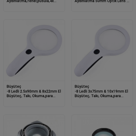
Aydınlatma,fener,pusula,4x
Aydınlatma 50mm Optik Lens El
Büyütme Okuma Büyüteç Th-
Büyüteç
600557
Büyüteç
Büyüteç
-8 Ledli 2.5x90mm & 8x22mm El
-8 Ledli 3x75mm & 10x19mm El
Büyüteç, Takı, Okuma,para
Büyüteç, Takı, Okuma,para
Kontrol Için
Kontrol Için