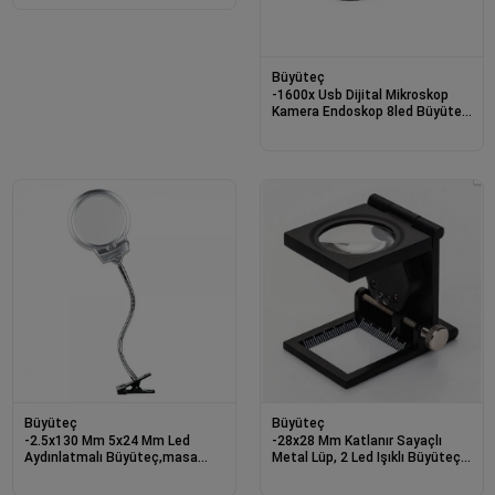
Büyüteç
-1600x Usb Dijital Mikroskop
Kamera Endoskop 8led Büyüteç
Metal Standı
Büyüteç
Büyüteç
-2.5x130 Mm 5x24 Mm Led
-28x28 Mm Katlanır Sayaçlı
Aydınlatmalı Büyüteç,masa
Metal Lüp, 2 Led Işıklı Büyüteç
Üstü Metal Hortum Mandallı-
Tekstil Th9005a
mg15124-c