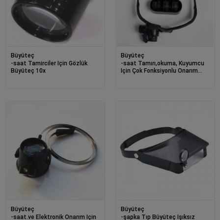
Büyüteç
Büyüteç
-saat Tamirciler Için Gözlük
-saat Tamırı,okuma, Kuyumcu
Büyüteç 10x
Için Çok Fonksiyonlu Onarım
Gözlük Büyüteç
Büyüteç
Büyüteç
-saat.ve Elektronik Onarım Için
-şapka Tıp Büyüteç Işıksız