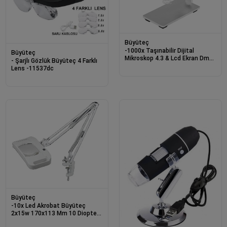
Büyüteç
-1000x Taşınabilir Dijital
Büyüteç
Mikroskop 4.3 & Lcd Ekran Dm4-
- Şarjlı Gözlük Büyüteç 4 Farklı
b
Lens -11537dc
Büyüteç
-10x Led Akrobat Büyüteç
2x15w 170x113 Mm 10 Diopter
Mercek Lt-86g