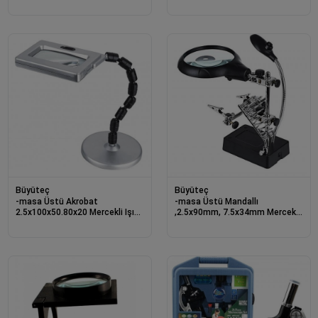
Büyüteç
Büyüteç
-masa Üstü Akrobat
-masa Üstü Mandallı
2.5x100x50.80x20 Mercekli Işıklı
,2.5x90mm, 7.5x34mm Mercekli
Büyüteç
,adaptörlu Işıklı Büyüteç