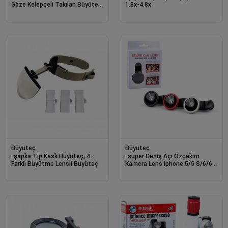
Göze Kelepçeli Takılan Büyüteç
1.8x-4.8x
15x
Büyüteç
Büyüteç
-şapka Tip Kask Büyüteç, 4
-süper Geniş Açı Özçekim
Farklı Büyütme Lensli Büyüteç
Kamera Lens Iphone 5/5 S/6/6
Artı Samsung Galaxy Not 3, 5