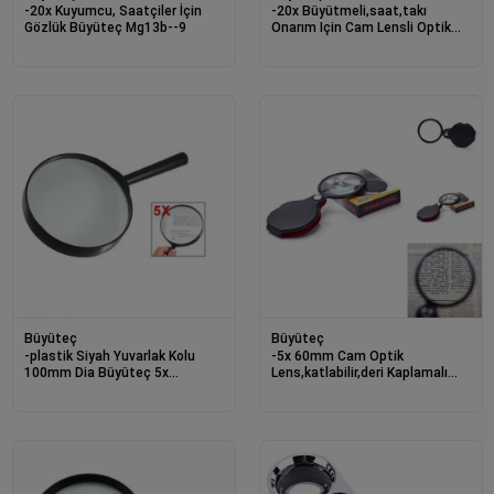
-20x Kuyumcu, Saatçiler İçin
-20x Büyütmeli,saat,takı
Gözlük Büyüteç Mg13b--9
Onarım Için Cam Lensli Optik
Işıklı Göz Büyüteç-mg13b--9a
Büyüteç
Büyüteç
-plastik Siyah Yuvarlak Kolu
-5x 60mm Cam Optik
100mm Dia Büyüteç 5x
Lens,katlabilir,deri Kaplamalı
Büyüteç
Cep Büyüteç-xx1051