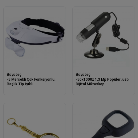
Büyüteç
Büyüteç
-5 Mercekli Çok Fonksiyonlu,
-50x1000x 1.3 Mp Popüler ,usb
Başlık Tip Işıklı
Dijital Mikroskop
Büyüteçmg81001-g