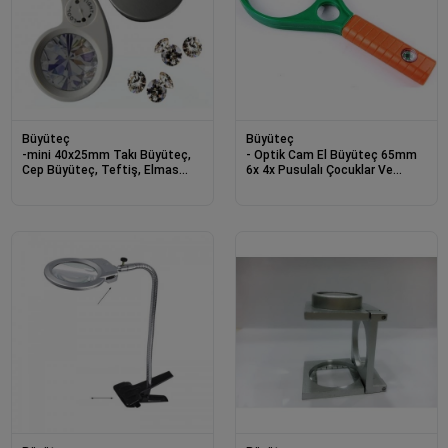
Büyüteç
Büyüteç
-mini 40x25mm Takı Büyüteç,
- Optik Cam El Büyüteç 65mm
Cep Büyüteç, Teftiş, Elmas
6x 4x Pusulalı Çocuklar Ve
Pullar, Madeni Kontrol Lup
Yetişkinler Mg89075
Mg21011