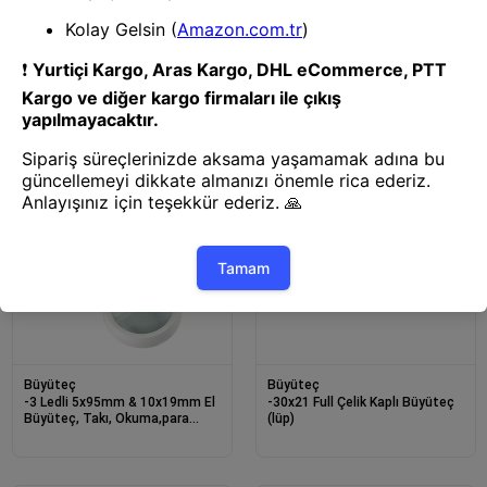
Büyüteç
Büyüteç
-25x25 Mm Full Çelik Kaplı
-2x5x120mm 10 Ledli Masaüstü
Katlamalı Büyüteç Th-9005b
Büyüteç
Büyüteç
Büyüteç
-3 Ledli 5x95mm & 10x19mm El
-30x21 Full Çelik Kaplı Büyüteç
Büyüteç, Takı, Okuma,para
(lüp)
Kontrol Için Dt7665