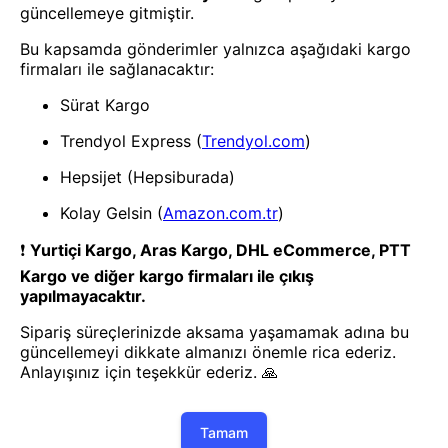
- Yenilik ve hızı keşfedin, işinizi
daha etkili ve verimli bir şekilde
yönetin!
Uygulamayı İndir
Uygulamayı İndir
App Store
Google Play
Hakkımızda
Akademi
Bilgi Merkezi
Yete Import
Yete Cargo
Yol Haritamız
Müşteri Hizmetleri
Blog