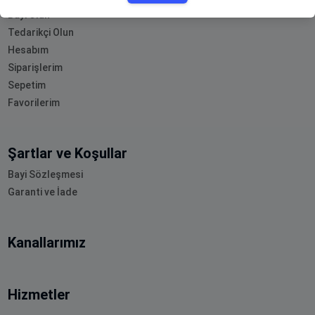
Bayi Olun
Tedarikçi Olun
Hesabım
Siparişlerim
Sepetim
Favorilerim
Şartlar ve Koşullar
Bayi Sözleşmesi
Garanti ve İade
Kanallarımız
Hizmetler