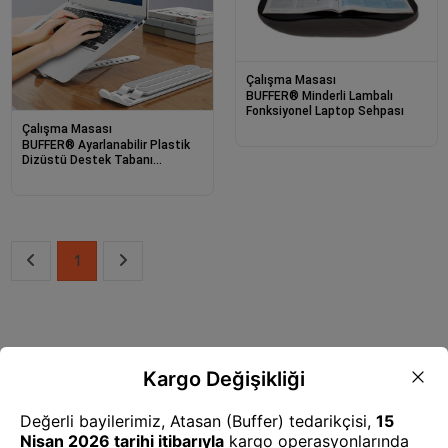
Çalışma Masası
BUFFER® Minderli Lambalı
Fonksiyonel Laptop Sehpası
Çalışma Masası
BUFFER® Ayarlanabilir Plastik
Dizüstü Destek Tabanı
Katlanabilir Taşınabilir Laptop
Sehpası Yükselti
1