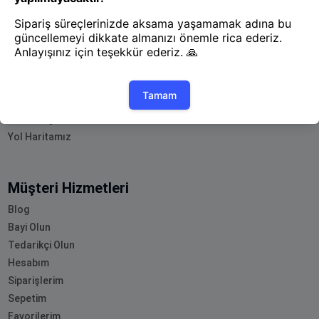
Uygulamayı İndir
Uygulamayı İndir
App Store
Google Play
Hakkımızda
Akademi
Bilgi Merkezi
Yete Import
Yete Cargo
Yol Haritamız
Müşteri Hizmetleri
Blog
Bayi Olun
Tedarikçi Olun
Hesabım
Siparişlerim
Sepetim
Favorilerim