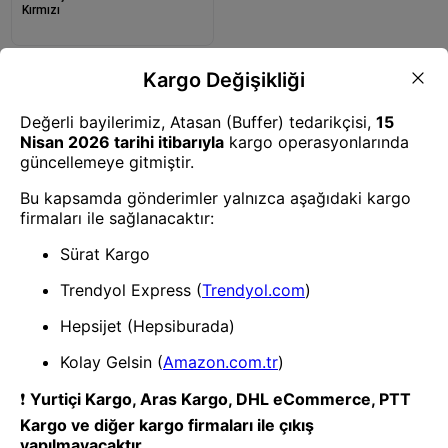
Kırmızı
1
- Yenilik ve hızı keşfedin, işinizi
daha etkili ve verimli bir şekilde
yönetin!