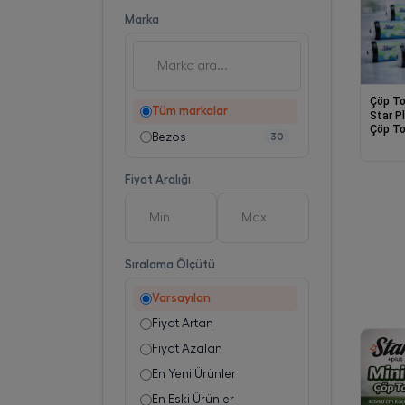
Marka
Çöp To
Tüm markalar
Star P
Çöp To
Bezos
30
Adet D
Poşeti
Fiyat Aralığı
Sıralama Ölçütü
Varsayılan
Fiyat Artan
Fiyat Azalan
En Yeni Ürünler
En Eski Ürünler