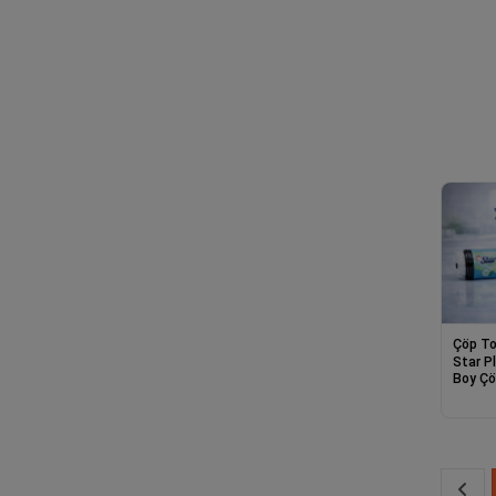
Çöp To
Star P
Boy Çö
10lu D
Poşeti