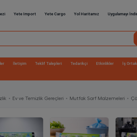
ezi
Yete Import
Yete Cargo
Yol Haritamız
Uygulamayı İndi
ler
İletişim
Teklif Talepleri
Tedarikçi
Etkinlikler
İş Ortak
lik
Ev ve Temizlik Gereçleri
Mutfak Sarf Malzemeleri
Çö