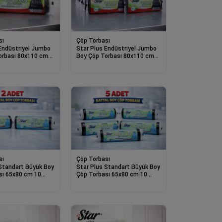
sı
Çöp Torbası
Endüstriyel Jumbo
Star Plus Endüstriyel Jumbo
orbası 80x110 cm
Boy Çöp Torbası 80x110 cm
yanıklı Sanayi Tipi
10lu Dayanıklı Sanayi Tipi Çöp
i
Poşeti 10 Adet
sı
Çöp Torbası
 Standart Büyük Boy
Star Plus Standart Büyük Boy
sı 65x80 cm 10
Çöp Torbası 65x80 cm 10
ıklı Sızdırmaz Çöp
Adet Dayanıklı Sızdırmaz Çöp
Adet
Poşeti 5 Adet