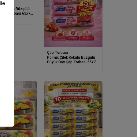
sı
ek Kokulu Büzgülü
 Çöp Torbası 65x70
 Paket Dayanıklı
 Çöp Poşeti
Çöp Torbası
Polmix Çilek Kokulu Büzgülü
Büyük Boy Çöp Torbası 65x70
cm 10'lu 5 Paket Dayanıklı
Sızdırmaz Çöp Poşeti