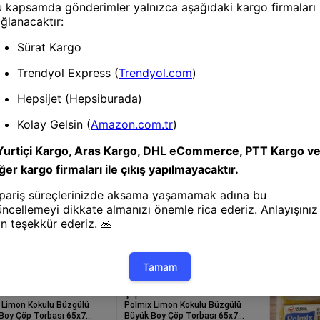
Çöp Torba
Polmix Çil
Büyük Boy
cm 10'lu 2
Sızdırmaz
rbası
Çöp Torbası
lus Orta Boy Çöp
Polmix Çilek Kokulu Büzgülü
ı 20'li 10 Paket 55x60
Büyük Boy Çöp Torbası 65x70
anıklı Sızdırmaz Orta
cm 10'lu 1 Paket Dayanıklı
p Poşeti
Sızdırmaz Çöp Poşeti
rbası
Çöp Torbası
 Limon Kokulu Büzgülü
Polmix Limon Kokulu Büzgülü
Boy Çöp Torbası 65x70
Büyük Boy Çöp Torbası 65x70