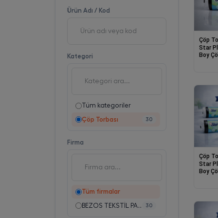
Ürün Adı / Kod
Çöp To
Star P
Boy Çö
Kategori
Adet D
Poşeti
Tüm kategoriler
Çöp Torbası
30
Firma
Çöp To
Star P
Boy Çö
10lu D
Poşeti
Tüm firmalar
BEZOS TEKSTİL PAZ.SAN.TİC.LTD.ŞTİ.
30