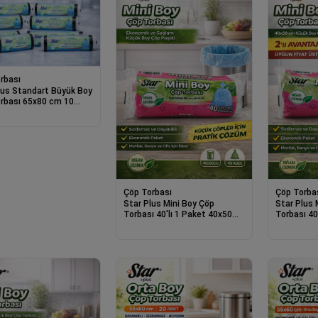
rbası
lus Standart Büyük Boy
rbası 65x80 cm 10
ayanıklı Sızdırmaz Çöp
 10 Adet
Çöp Torbası
Çöp Torba
Star Plus Mini Boy Çöp
Star Plus 
Torbası 40'lı 1 Paket 40x50
Torbası 40
cm Dayanıklı Sızdırmaz Küçük
cm Dayanık
Boy Çöp Poşeti
Boy Çöp P