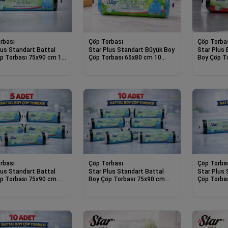
rbası
Çöp Torbası
Çöp Torba
lus Standart Battal
Star Plus Standart Büyük Boy
Star Plus 
p Torbası 75x90 cm 10
Çöp Torbası 65x80 cm 10
Boy Çöp T
ayanıklı Büyük Boy Çöp
Adet Dayanıklı Sızdırmaz Çöp
10 Adet Da
Poşeti
Çöp Poşet
rbası
Çöp Torbası
Çöp Torba
lus Standart Battal
Star Plus Standart Battal
Star Plus
p Torbası 75x90 cm
Boy Çöp Torbası 75x90 cm
Çöp Torba
ayanıklı Büyük Boy Çöp
10lu Dayanıklı Büyük Boy Çöp
Adet Dayan
 5 Adet
Poşeti 10 Adet
Poşeti 2 