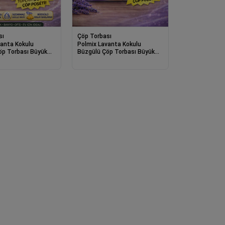
sı
Çöp Torbası
vanta Kokulu
Polmix Lavanta Kokulu
öp Torbası Büyük
Büzgülü Çöp Torbası Büyük
cm 10'lu 5 Paket
Boy 65x70 cm 10'lu 10 Paket
Sızdırmaz Çöp
Dayanıklı Sızdırmaz Çöp
Poşeti