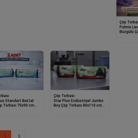
Çöp Torba
Polmix La
Büzgülü Ç
Boy 65x70 
Dayanıklı 
Poşeti
rbası
Çöp Torbası
lus Standart Battal
Star Plus Endüstriyel Jumbo
p Torbası 75x90 cm
Boy Çöp Torbası 80x110 cm
ayanıklı Büyük Boy Çöp
10 Adet Dayanıklı Sanayi Tipi
 2 Adet
Çöp Poşeti 2 Adet
1