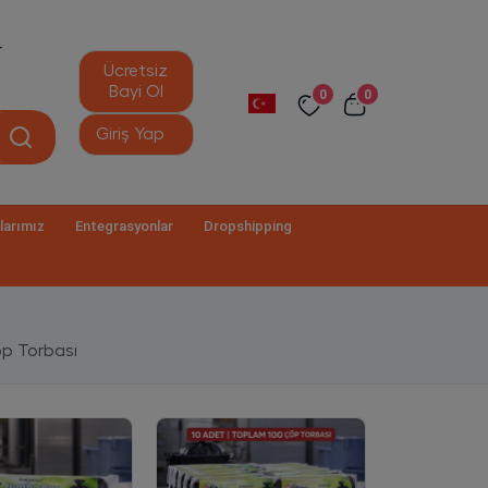
r
Ücretsiz
Bayi Ol
0
0
Giriş Yap
larımız
Entegrasyonlar
Dropshipping
p Torbası