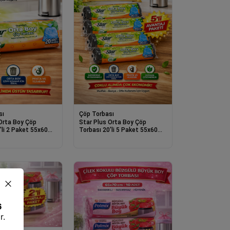
sı
Çöp Torbası
Orta Boy Çöp
Star Plus Orta Boy Çöp
'li 2 Paket 55x60
Torbası 20'li 5 Paket 55x60
lı Sızdırmaz Orta
cm Dayanıklı Sızdırmaz Orta
oşeti
Boy Çöp Poşeti