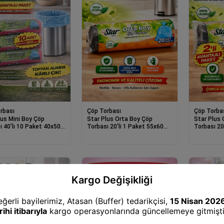
rbası
Çöp Torbası
Çöp Torba
lus Mini Boy Çöp
Star Plus Orta Boy Çöp
Star Plus 
ı 40'lı 10 Paket 40x50
Torbası 20'li 1 Paket 55x60
Torbası 20
anıklı Sızdırmaz Küçük
cm Dayanıklı Sızdırmaz Orta
cm Dayanık
p Poşeti
Boy Çöp Poşeti
Boy Çöp P