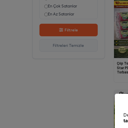
En Çok Satanlar
En Az Satanlar
Stok Azalan
Filtrele
Stok Artan
En Çok Görüntülenen
Filtreleri Temizle
En Çok Favorilenen
İsim A-Z
İsim Z-A
Çöp To
Star P
Torbas
cm Day
Boy Çö