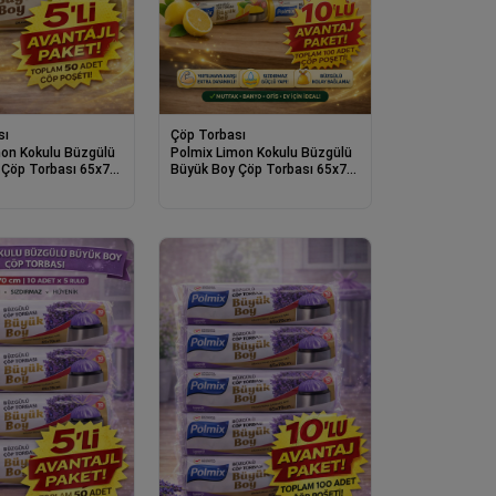
sı
Çöp Torbası
mon Kokulu Büzgülü
Polmix Limon Kokulu Büzgülü
 Çöp Torbası 65x70
Büyük Boy Çöp Torbası 65x70
 Paket Dayanıklı
cm 10'lu 10 Paket Dayanıklı
 Çöp Poşeti
Sızdırmaz Çöp Poşeti