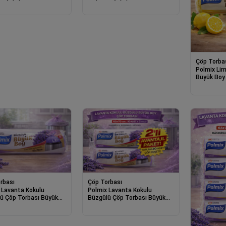
lu 1 Paket Dayanıklı
cm 10'lu 2 Paket Dayanıklı
maz Çöp Poşeti
Sızdırmaz Çöp Poşeti
Çöp Torba
Polmix Li
Büyük Boy
cm 10'lu 5
Sızdırmaz
rbası
Çöp Torbası
 Lavanta Kokulu
Polmix Lavanta Kokulu
ü Çöp Torbası Büyük
Büzgülü Çöp Torbası Büyük
x70 cm 10'lu 1 Paket
Boy 65x70 cm 10'lu 2 Paket
klı Sızdırmaz Çöp
Dayanıklı Sızdırmaz Çöp
Poşeti