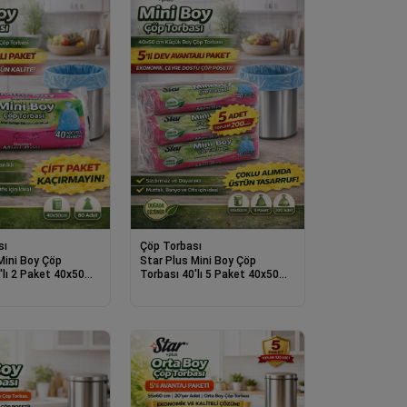
sı
Çöp Torbası
Mini Boy Çöp
Star Plus Mini Boy Çöp
'lı 2 Paket 40x50
Torbası 40'lı 5 Paket 40x50
lı Sızdırmaz Küçük
cm Dayanıklı Sızdırmaz Küçük
oşeti
Boy Çöp Poşeti