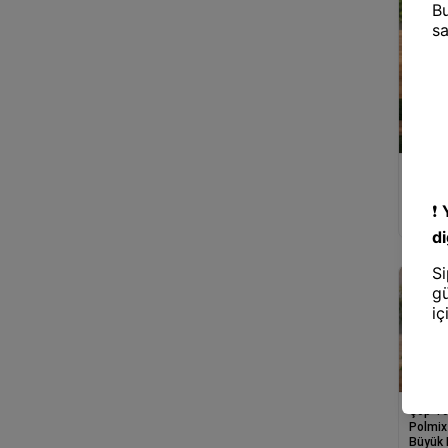
Çöp To
Star P
Torbas
cm Day
Boy Çö
Çöp To
Polmix
Büyük 