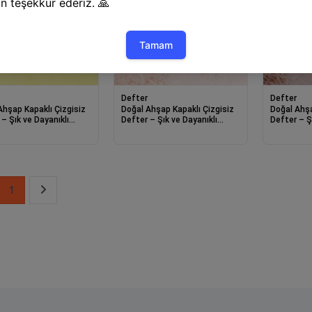
Defter
Defter
Ahşap Kapaklı Çizgisiz
Doğal Ahşap Kapaklı Çizgisiz
Doğal Ahşa
– Şık ve Dayanıklı
Defter – Şık ve Dayanıklı
Defter – Ş
ım
Tasarım
Tasarım
1