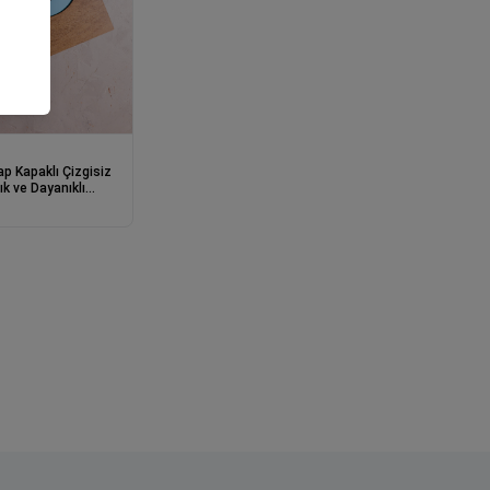
p Kapaklı Çizgisiz
ık ve Dayanıklı