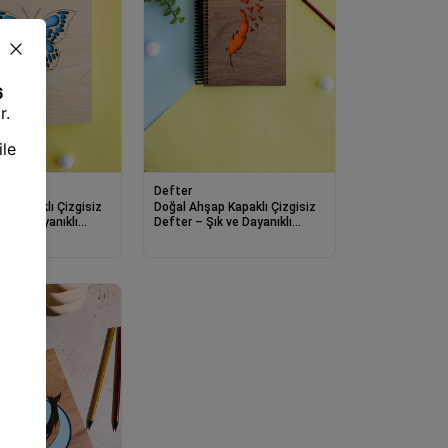
Defter
p Kapaklı Çizgisiz
Doğal Ahşap Kapaklı Çizgisiz
ık ve Dayanıklı
Defter – Şık ve Dayanıklı
Tasarım