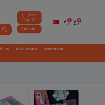
r
Ücretsiz
Bayi Ol
0
0
Giriş Yap
larımız
Entegrasyonlar
Dropshipping