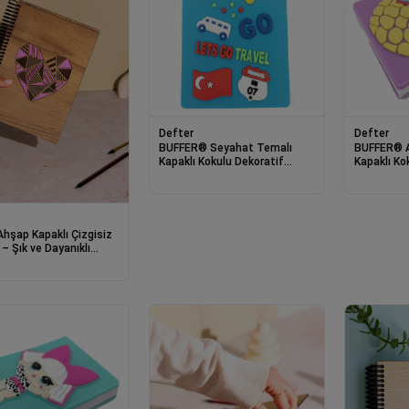
Defter
Defter
BUFFER® Seyahat Temalı
BUFFER® 
Kapaklı Kokulu Dekoratif
Kapaklı Ko
Sevimli Not Anı Defteri
Sevimli No
Ahşap Kapaklı Çizgisiz
– Şık ve Dayanıklı
ım