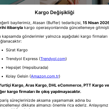
® Özgür Kız Temalı
ı Kokulu Dekoratif
i Not Anı Defteri
Defter
Defter
Doğal Ahşap Kapaklı Çizgisiz
Doğal Ahşa
Defter – Şık ve Dayanıklı
Defter – Ş
Tasarım
Tasarım