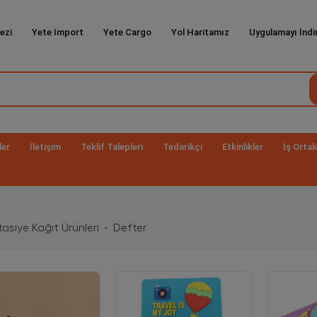
ezi
Yete Import
Yete Cargo
Yol Haritamız
Uygulamayı İndi
ler
İletişim
Teklif Talepleri
Tedarikçi
Etkinlikler
İş Ortak
tasiye Kağıt Ürünleri
Defter