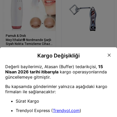
Pamuk & Disk
Mey İthalat® Nordmende Şarjlı
Siyah Nokta Temizleme Cihazı
5 Başlıklı
Pamuk & Disk
Mey İthalat® Nordmende
Tırnak Makası