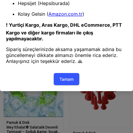
Pamuk & Disk
Pamuk & Disk
Mey İthalat® Nordmende Tüy
Mey İthalat® Nordmende
Dökücü Epilatör
Tırnak Makası
Pamuk & Disk
Mey İthalat® Salatalık Desenli
Termojel – Soğuk &amp; Sıcak