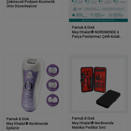
Çekmeceli Podyum Kozmetik
Ürün Düzenleyicisi
Pamuk & Disk
Mey İthalat® NORDMENDE 6
Parça Paslanmaz Çelik Kulak
Temizleyici Seti – Kulak Bakım
Aparatı – Metal Kulak Temizlik
Seti – Çok Amaçlı Kulak Bakım
Ekipm
Pamuk & Disk
Pamuk & Disk
Mey İthalat® Nordmende
Mey İthalat® Nordmende
Manikür Pedikür Seti
Epilatör