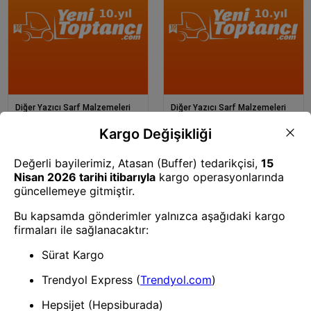
Diğer Yazıcı Sarf Malzemeleri
Diğer Yazıcı Sarf Malzemeleri
Rt Kyocera Fs C5150Dn
Rt Kyocera Fs C5150Dn
C2026Mfp Tk590 Magenta
C2026Mfp Tk590 Black Toner
Toner Tozu 500 Gr
Tozu 500 Gr