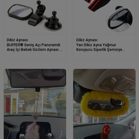
Dikiz Aynası
Dikiz Aynası
BUFFER® Geniş Açı Panoramik
Yan Dikiz Ayna Yağmur
Araç İçi Bebek Gözlem Aynası –
Koruyucu Siperlik Şemsiye
Vantuz ve Klips Seçenekli Araç
Siyah
İçi Çocuk Kontrol Aynası