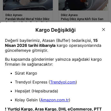
Dikiz Aynası
Dikiz Aynası
Pandalı Model Metal Yıldız Dikiz
Peluş Dikiz Ayna Kılıfı Süs Sarı
Ayna Süsü Pudra Pembe Tüylü
1