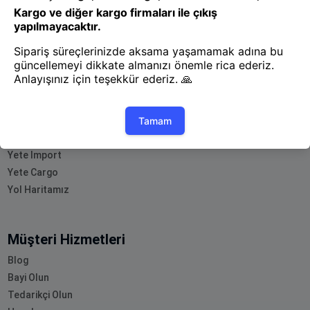
- Yenilik ve hızı keşfedin, işinizi
daha etkili ve verimli bir şekilde
yönetin!
Uygulamayı İndir
Uygulamayı İndir
App Store
Google Play
Hakkımızda
Akademi
Bilgi Merkezi
Yete Import
Yete Cargo
Yol Haritamız
Müşteri Hizmetleri
Blog
Bayi Olun
Tedarikçi Olun