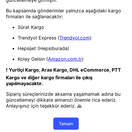
Doğrayıcı & Rondo
Doğrayıcı & Rondo
BUFFER® 10 Fonksiyonlu
Buffer Spiral Dilimleyici Jülyen
Profesyonel Çoklu Bıçaklı
Meyve Sebze Dilimleyici Soyucu
Hazneli Sebze Doğrayıcı