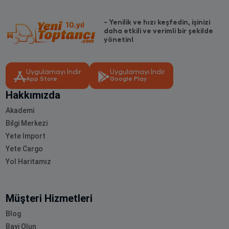
- Yenilik ve hızı keşfedin, işinizi
daha etkili ve verimli bir şekilde
yönetin!
Uygulamayı İndir
Uygulamayı İndir
App Store
Google Play
Hakkımızda
Akademi
Bilgi Merkezi
Yete Import
Yete Cargo
Yol Haritamız
Müşteri Hizmetleri
Blog
Bayi Olun