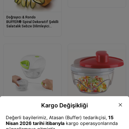
El Rondosu
Doğrayıcı & Rondo
BUFFER® Spiral Dekoratif Şekilli
Salatalık Sebze Dilimleyici
Doğrayıcı
Doğrayıcı & Rondo
Doğrayıcı & Rondo
BUFFER® İpli Çekmeli Pratik
BUFFER® Manuel El Rondosu
Meyve Sebze Doğrayıcı 3 Bıçaklı
Pratik Ev Tipi Meyve Sebze
El Rondosu
Yiyecek Doğrayıcı