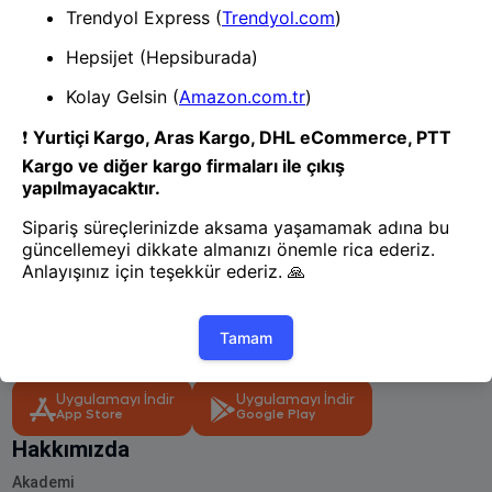
1
- Yenilik ve hızı keşfedin, işinizi
daha etkili ve verimli bir şekilde
yönetin!
Uygulamayı İndir
Uygulamayı İndir
App Store
Google Play
Hakkımızda
Akademi