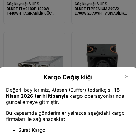
Güç Kaynağı & UPS
Güç Kaynağı & UPS
BLUETTI AC180P 1800W
BLUETTI PREMIUM 200V2
1440WH TAŞINABİLİR GÜÇ
2700W 2073WH TAŞINABİLİR
İSTASYONU
GÜÇ İSTASYONU
Güç Kaynağı & UPS
Güç Kaynağı & UPS
HPE 800W FLEX SLOT
LENOVO THINKSYSTEM V3 2U
TITANIUM HOT PLUG LOW
STANDARD FAN 4F17A14497
HALOGEN POWER SUPPLY
865438-B21