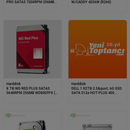
PRO SATA3 7200RPM 256MB
W/CADDY 4256W (R260)
ST4000NT001 (5 YIL RESMI
DIST GARANTILI)
Harddisk
Harddisk
8 TB WD RED PLUS SATA3
DELL 1.92TB 2.5&quot; 6G SSD
5640RPM 256MB WD80EFPX (3
SATA 512e HOT-PLUG 400
YIL RESMI DIST GARANTILI)
AXSD R760