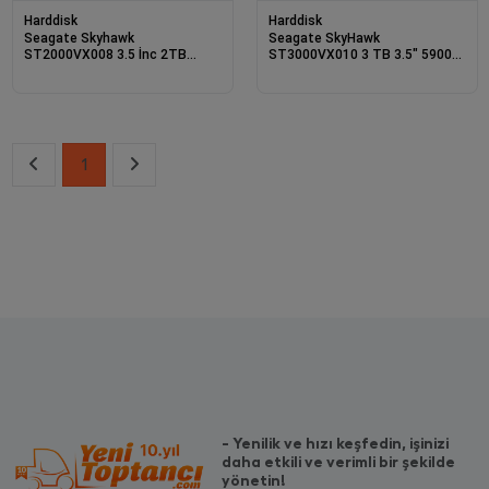
Harddisk
Harddisk
Seagate Skyhawk
Seagate SkyHawk
ST2000VX008 3.5 İnc 2TB
ST3000VX010 3 TB 3.5" 5900
Harddisk 7/24 Güvenlik Diski
RPM 64 MB SATA 3 GÜVENLİK
DİSKİ
1
- Yenilik ve hızı keşfedin, işinizi
daha etkili ve verimli bir şekilde
yönetin!