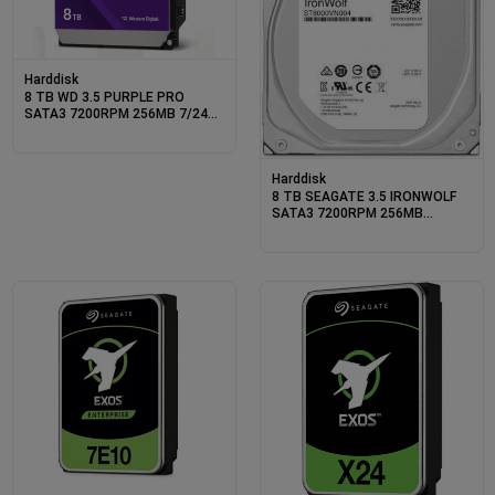
Harddisk
8 TB WD 3.5 PURPLE PRO
SATA3 7200RPM 256MB 7/24
GUVENLIK WD8002PURP (3 YIL
RESMI DIST GARANTILI)
Harddisk
8 TB SEAGATE 3.5 IRONWOLF
SATA3 7200RPM 256MB
ST8000VN004 (3 YIL RESMI
DIST GARANTILI)