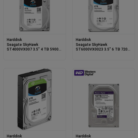
Harddisk
Harddisk
Seagate SkyHawk
Seagate SkyHawk
ST4000VX007 3.5" 4 TB 5900
ST6000VX0023 3.5" 6 TB 7200
RPM SATA 3 HDD Güvenlik Diski
RPM HARDDİSK HDD
Harddisk
Harddisk