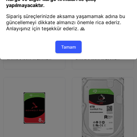
Harddisk
Harddisk
2 TB SEAGATE 3.5 IRONWOLF
6 TB SEAGATE 3.5 IRONWOLF
SATA3 5400RPM 256MB
SATA3 5400RPM 256MB
ST2000VN003 (3 YIL RESMI
ST6000VN006 (3 YIL RESMI
DIST GARANTILI)
DIST GARANTILI)