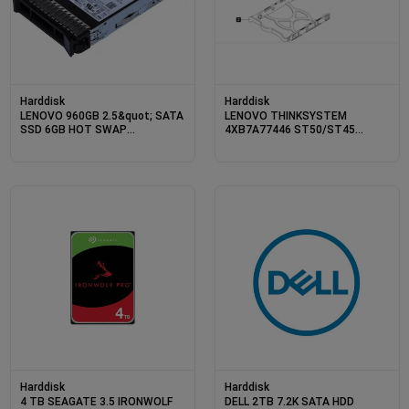
Harddisk
Harddisk
LENOVO 960GB 2.5&quot; SATA
LENOVO THINKSYSTEM
SSD 6GB HOT SWAP
4XB7A77446 ST50/ST45
THINKSYSTEM ENTRY
SERIES 3.5 2TB 7.2K SATA6GB
4XB7A38273
NON-HOT SWAP 512N HDD
Harddisk
Harddisk
4 TB SEAGATE 3.5 IRONWOLF
DELL 2TB 7.2K SATA HDD