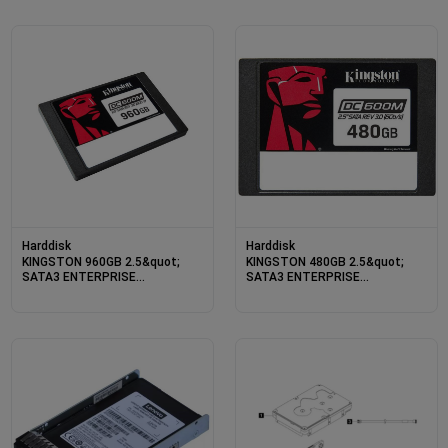
Harddisk
Harddisk
KINGSTON 960GB 2.5&quot;
KINGSTON 480GB 2.5&quot;
SATA3 ENTERPRISE
SATA3 ENTERPRISE
560/530MBS SEDC600M/960G
560/470MBS SEDC600M/480G