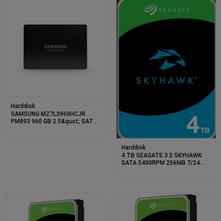
Harddisk
SAMSUNG MZ7L3960HCJR
PM893 960 GB 2.5&quot; SATA3
SUNUCU SSD
Harddisk
4 TB SEAGATE 3.5 SKYHAWK
SATA 5400RPM 256MB 7/24
GUVENLIK ST4000VX016 (3 YIL
RESMI DIST GARANTILI)