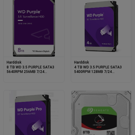
Harddisk
Harddisk
8 TB WD 3.5 PURPLE SATA3
4 TB WD 3.5 PURPLE SATA3
5640RPM 256MB 7/24
5400RPM 128MB 7/24
GUVENLIK WD85PURZ (3 YIL
GUVENLIK WD44PURZ (3 YIL
RESMI DIST GARANTILI)
RESMI DIST GARANTILI)