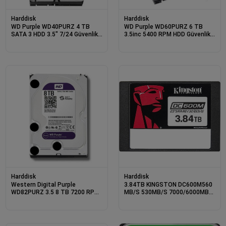
Harddisk
Harddisk
WD Purple WD40PURZ 4 TB
WD Purple WD60PURZ 6 TB
SATA 3 HDD 3.5" 7/24 Güvenlik
3.5inc 5400 RPM HDD Güvenlik
Diski
Kamerası Harddiski
Harddisk
Harddisk
Western Digital Purple
3.84TB KINGSTON DC600M560
WD82PURZ 3.5 8 TB 7200 RPM
MB/S 530MB/S 7000/6000MBS
HDD
SEDC600M/3840G