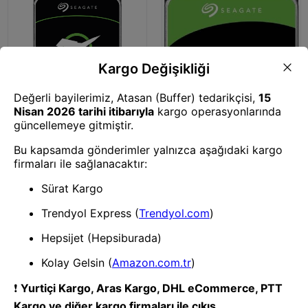
Harddisk
32 TB SEAGATE 3.5 EXOS SATA
512MB 7200RPM
ST32000NM004K (5 YIL RESMI
DISTI GARANTILI)
Harddisk
4 TB SEAGATE 3.5 IRONWOLF
SATA 5400RPM 256MB
ST4000VN006 (3 YIL RESMI
DIST GARANTILI)