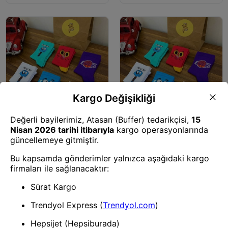
Hediye Kutusu
Hediye Kutusu
6'lı BiDolu Renk Çorap Kutusu
6'lı BiDolu Renk Çorap Kutusu
42-46
36-40