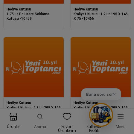
Hediye Kutusu
Hediye Kutusu
1.75 Lt Poli Kare Saklama
Kraliyet Kutusu 1.2 Lt 195 X 145
Kutusu -10459
X 75 -10466
Bana soru sor
✕
Hediye Kutusu
Hediye Kutusu
Kraliyet Kutusu 2.8 Lt 295 X 195
Kraliyet Kutusu 5.7 Lt 295 X 195
X 78 -10467
X 148 -10468
Ürünler
Arama
Favori
Kullanıcı
Menu
Ürünlerim
Profili