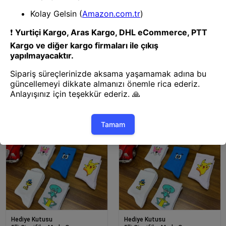
Hediye Kutusu
Hediye Kutusu
5’li Karışık Renkler Çorap Kutusu
5’li Karışık Renkler Çorap Kutusu
42-46
36-40
Hediye Kutusu
Hediye Kutusu