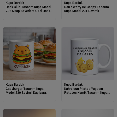
Kupa Bardak
Kupa Bardak
Book Club Tasarım Kupa Model
Don’t Worry Be Cappy Tasarım
232 Kitap Severlere Özel Baskılı
Kupa Model 231 Sevimli
Seramik Kahve Kupası
Kapibara Baskılı Seramik Kahve
Kupası
Kupa Bardak
Kupa Bardak
Capyburger Tasarım Kupa
Kahrolsun Pilates Yaşasın
Model 230 Sevimli Kapibara
Patates Komik Tasarım Kupa
Burger Baskılı Seramik Kahve
Model 229 Eğlenceli Baskılı
Kupası
Seramik Kahve Kupası