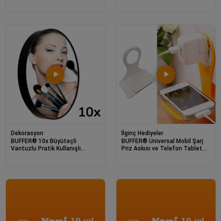
Mobil Tablet HD Ekran Video
Katlanabilir Taşınabilir Laptop
Büyütücü Büyüteci
Yükseltici
Dekorasyon
İlginç Hediyeler
BUFFER® 10x Büyüteçli
BUFFER® Universal Mobil Şarj
Vantuzlu Pratik Kullanışlı
Priz Askısı ve Telefon Tablet
Makyaj Lens Traş Aynası
Tutucu Stand