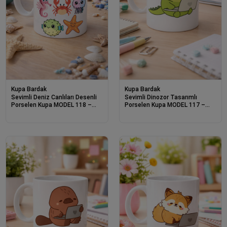
Kupa Bardak
Kupa Bardak
Sevimli Deniz Canlıları Desenli
Sevimli Dinozor Tasarımlı
Porselen Kupa MODEL 118 –
Porselen Kupa MODEL 117 –
Ahtapot, Kaplumbağa, Yengeç
Laptoplu Tatlı Dino Figürlü Ofis
ve Deniz Yıldızlı Kahve Kupası
& Ev Kahve Kupası