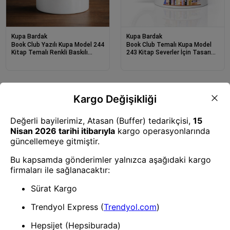
Kupa Bardak
Kupa Bardak
Book Club Yazılı Kupa Model 244
Book Club Temalı Kupa Model
Kitap Temalı Renkli Baskılı
243 Kitap Severler İçin Tasarım
Seramik Kahve Kupası
Baskılı Seramik Kahve Kupası
Kupa Bardak
Evimi Seviyorum Yazılı Kupa
Model 241 Minimal Tasarım
Seramik Kahve Kupası Kişiye
Özel Mesajlı Bardak