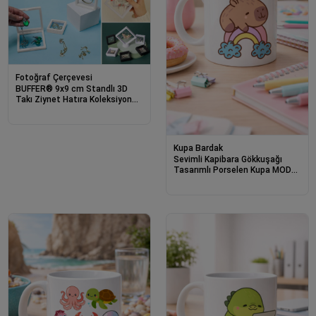
Fotoğraf Çerçevesi
BUFFER® 9x9 cm Standlı 3D
Takı Ziynet Hatıra Koleksiyon
Saklama Kutusu Şeffaf Film
Çerçevesi
Kupa Bardak
Sevimli Kapibara Gökkuşağı
Tasarımlı Porselen Kupa MODEL
119 – Tatlı Hayvan Figürlü
Kahve & Çay Kupası