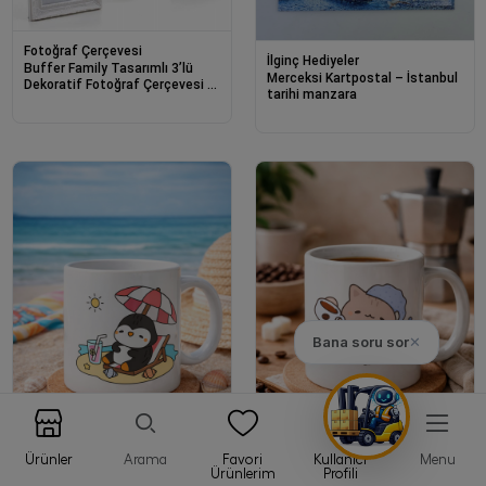
Fotoğraf Çerçevesi
İlginç Hediyeler
Buffer Family Tasarımlı 3’lü
Merceksi Kartpostal – İstanbul
Dekoratif Fotoğraf Çerçevesi -
tarihi manzara
Kalp Detaylı Beyaz Çerçeve
Bana soru sor
✕
Ürünler
Arama
Favori
Kullanıcı
Menu
Ürünlerim
Profili