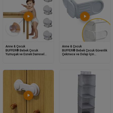
Anne & Çocuk
Anne & Çocuk
BUFFER® Bebek Çocuk
BUFFER® Bebek Çocuk Güvenlik
Yumuşak ve Esnek Dairesel
Çekmece ve Dolap İçin
Şeffaf Yapışkanlı Güvenlik Köşe
Kendiliğinde Yapışkanlı Vidasız
Koruyucu (4 Adet)
Köşe Kapak Kilidi