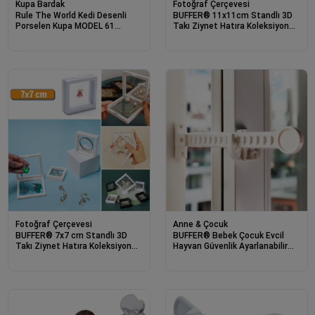
Kupa Bardak
Fotoğraf Çerçevesi
Rule The World Kedi Desenli
BUFFER® 11x11cm Standlı 3D
Porselen Kupa MODEL 61
Takı Ziynet Hatıra Koleksiyon
Sevimli Kedi Figürlü Kahve
Saklama Kutusu Şeffaf Film
Kupası
Çerçevesi
Fotoğraf Çerçevesi
Anne & Çocuk
BUFFER® 7x7 cm Standlı 3D
BUFFER® Bebek Çocuk Evcil
Takı Ziynet Hatıra Koleksiyon
Hayvan Güvenlik Ayarlanabilir
Saklama Kutusu Şeffaf Film
Koruyucu Pencere
Çerçevesi
Havalandırma Kilidi