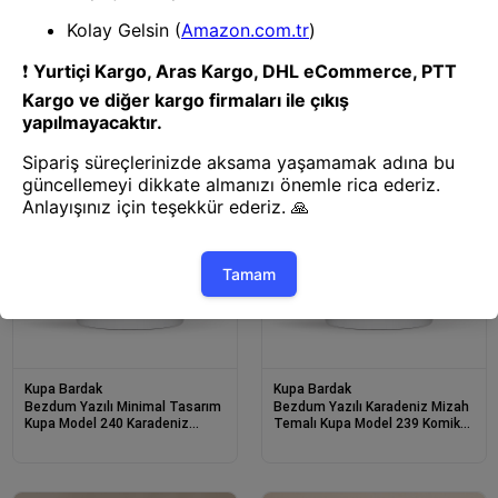
Kupa Bardak
İnsan Sevmiyorum Yazılı Kupa
Model 242 Minimal Tasarım
Komik Mesajlı Seramik Kahve
Kupası
Kupa Bardak
Kupa Bardak
Bezdum Yazılı Minimal Tasarım
Bezdum Yazılı Karadeniz Mizah
Kupa Model 240 Karadeniz
Temalı Kupa Model 239 Komik
Mizah Temalı Baskılı Seramik
Baskılı Seramik Kahve Kupası
Kahve Kupası