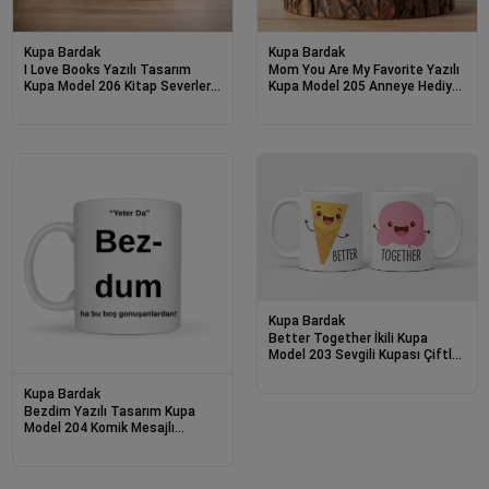
Kupa Bardak
Kupa Bardak
I Love Books Yazılı Tasarım
Mom You Are My Favorite Yazılı
Kupa Model 206 Kitap Severlere
Kupa Model 205 Anneye Hediye
Özel Seramik Kahve Kupası
Seramik Kupa Şık Tasarım
Hediye Seçeneği
Kahve Kupası
Kupa Bardak
Better Together İkili Kupa
Model 203 Sevgili Kupası Çiftler
İçin Özel Tasarım 2’li Seramik
Kupa Seti
Kupa Bardak
Bezdim Yazılı Tasarım Kupa
Model 204 Komik Mesajlı
Seramik Kupa Günlük Kullanım
ve Hediye Seçeneği