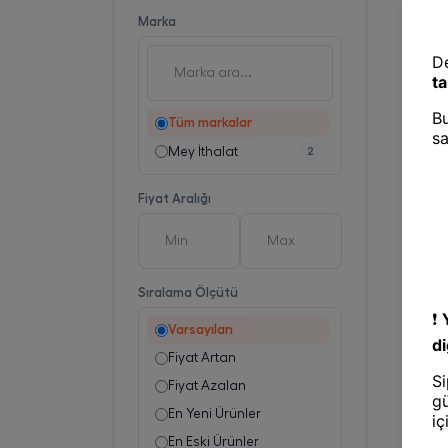
Marka
Tüm markalar
Mey İthalat
2
Fiyat Aralığı
Sıralama Ölçütü
Varsayılan
Fiyat Artan
Fiyat Azalan
En Yeni Ürünler
En Eski Ürünler