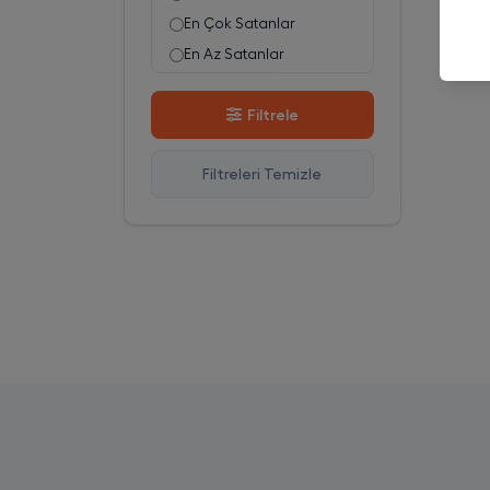
En Çok Satanlar
En Az Satanlar
Stok Azalan
Filtrele
Stok Artan
En Çok Görüntülenen
Filtreleri Temizle
En Çok Favorilenen
İsim A-Z
İsim Z-A