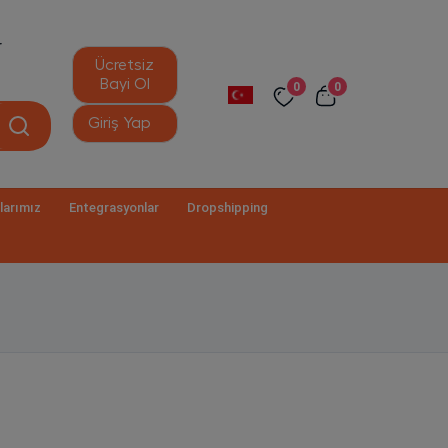
r
Ücretsiz
Bayi Ol
0
0
Giriş Yap
larımız
Entegrasyonlar
Dropshipping