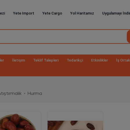
ezi
Yete Import
Yete Cargo
Yol Haritamız
Uygulamayı İndi
ler
İletişim
Teklif Talepleri
Tedarikçi
Etkinlikler
İş Ortak
tıştırmalık
Hurma