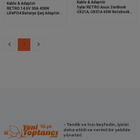
Kablo & Adaptör
Kablo & Adaptör
Sylar RETRO Asus ZenBook
RETRO 14.6V 30A 438W
UX21A, UX31A 65W Notebook
LiFePO4 Batarya Şarj Adaptörü
Adaptörü RNA-AS05
RPA-AC441
1
- Yenilik ve hızı keşfedin, işinizi
daha etkili ve verimli bir şekilde
yönetin!