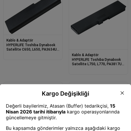
Kablo & Adaptör
HYPERLIFE Toshiba Dynabook
Satellite C650, L650, PA3634U-
1BAS Notebook Bataryası - 6
Kablo & Adaptör
Cell
HYPERLIFE Toshiba Dynabook
Satellite L750, L770, PA3817U-
1BRS Notebook Bataryası - 6
Cell
Kablo & Adaptör