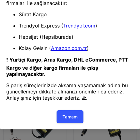
Kablo & Adaptör
RETRO 12V 1A 12W Kamera,
RETRO 12V 12.5A 150W Ac
Cctv, Adsl Modem, Tablet
Adaptör RPA-AC326
Adaptörü
Kablo & Adaptör
Kablo & Adaptör
RETRO 12V 2A 24W External
RETRO 12V 3.3A 40W Lcd
Hdd, Uydu Alıcı, Şerit Led
Monitör Adaptörü
Adaptörü