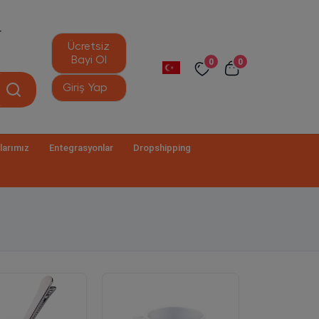
r
Ücretsiz
Bayi Ol
0
0
Giriş Yap
larımız
Entegrasyonlar
Dropshipping