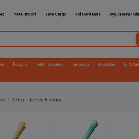
ezi
Yete Import
Yete Cargo
Yol Haritamız
Uygulamayı İndi
ler
İletişim
Teklif Talepleri
Tedarikçi
Etkinlikler
İş Ortak
fak
Sofra
Kahve Fincanı