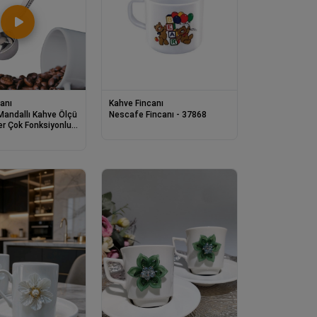
anı
Kahve Fincanı
andallı Kahve Ölçü
Nescafe Fincanı - 37868
ver Çok Fonksiyonlu
 Çelik Kaşık