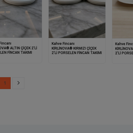
Fincanı
Kahve Fincanı
Kahve Finc
OVA® ALTIN ÇİÇEK 2'Lİ
KİRLİNOVA® KIRMIZI ÇİÇEK
KİRLİNOV
LEN FİNCAN TAKIMI
2'Lİ PORSELEN FİNCAN TAKIMI
2'Lİ PORS
1