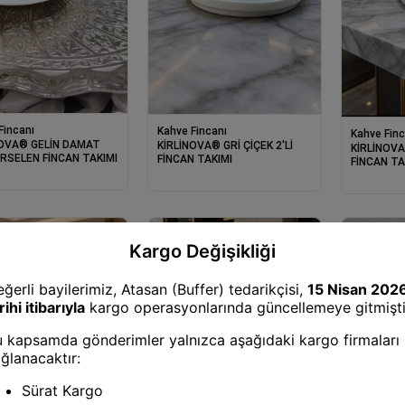
Fincanı
Kahve Fincanı
Kahve Finc
NOVA® GELİN DAMAT
KİRLİNOVA® GRİ ÇİÇEK 2'Lİ
KİRLİNOVA
ORSELEN FİNCAN TAKIMI
FİNCAN TAKIMI
FİNCAN TA