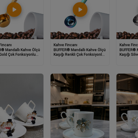
Fincanı
Kahve Fincanı
Kahve Finc
® Mandallı Kahve Ölçü
BUFFER® Mandallı Kahve Ölçü
BUFFER® M
 Gold Çok Fonksiyonlu
Kaşığı Renkli Çok Fonksiyonlu
Kaşığı Sil
maz Çelik Kaşık
Paslanmaz Çelik Kaşık
Paslanmaz