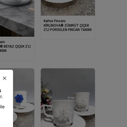
Kahve Fincanı
KİRLİNOVA® ZÜMRÜT ÇİÇEK
2'Lİ PORSELEN FİNCAN TAKIMI
anı
® BEYAZ ÇİÇEK 2'Lİ
KIMI