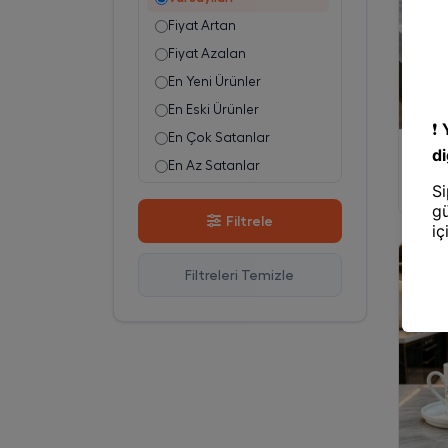
Fiyat Artan
Fiyat Azalan
En Yeni Ürünler
En Eski Ürünler
En Çok Satanlar
Kahve 
KİRLİ
En Az Satanlar
PORSEL
Stok Azalan
Filtrele
Stok Artan
En Çok Görüntülenen
Filtreleri Temizle
En Çok Favorilenen
İsim A-Z
İsim Z-A