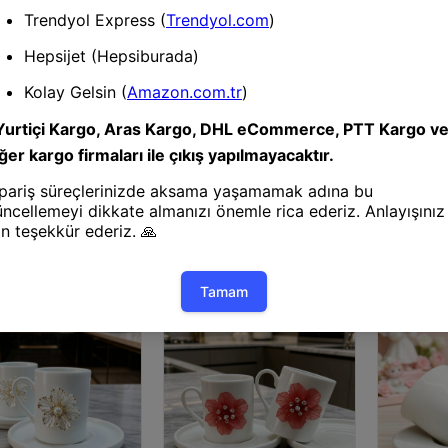
Kahve Finc
KİRLİNOVA
PORSELEN
Kahve Fincanı
Fincanı
KİRLİNOVA® MOR ÇİÇEK 2'Lİ
NOVA® PEMBE ÇİÇEK
PORSELEN FİNCAN TAKIMI
EN 2'Lİ FİNCAN