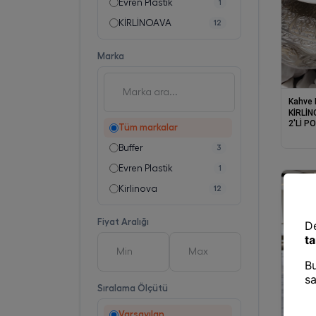
Evren Plastik
1
KİRLİNOAVA
12
Marka
Kahve 
KİRLİ
2'Lİ P
Tüm markalar
Buffer
3
Evren Plastik
1
Kirlinova
12
Fiyat Aralığı
Sıralama Ölçütü
Varsayılan