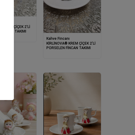
anı
® MAVİ ÇİÇEK 2'Lİ
 FİNCAN TAKIMI
Kahve Fincanı
KİRLİNOVA® KREM ÇİÇEK 2'Lİ
PORSELEN FİNCAN TAKIMI