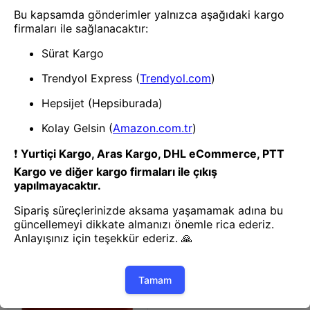
Kartlık
Kartlık
Mey İthalat® Tema Magsafe
Mey İthalat® Tema Magsafe
Deri Kartlık - Mürdüm
Deri Kartlık - Açık Mavi