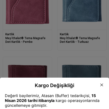
Kartlık
Kartlık
Mey İthalat® Tema Magsafe
Mey İthalat® Tema Magsafe
Deri Kartlık - Pembe
Deri Kartlık - Turkuaz