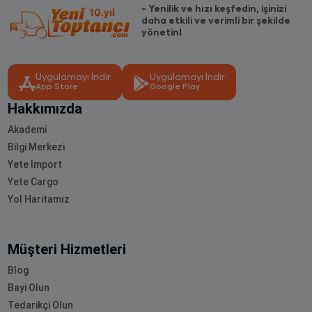
- Yenilik ve hızı keşfedin, işinizi
daha etkili ve verimli bir şekilde
yönetin!
Uygulamayı İndir
Uygulamayı İndir
App Store
Google Play
Hakkımızda
Akademi
Bilgi Merkezi
Yete Import
Yete Cargo
Yol Haritamız
Müşteri Hizmetleri
Blog
Bayi Olun
Tedarikçi Olun