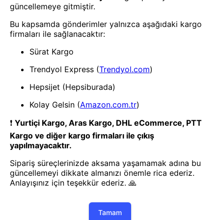
- Yenilik ve hızı keşfedin, işinizi
daha etkili ve verimli bir şekilde
yönetin!
Uygulamayı İndir
Uygulamayı İndir
App Store
Google Play
Hakkımızda
Akademi
Bilgi Merkezi
Yete Import
Yete Cargo
Yol Haritamız
Müşteri Hizmetleri
Blog