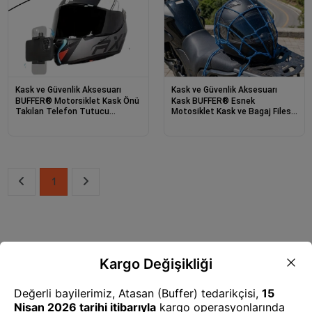
Kask ve Güvenlik Aksesuarı
Kask ve Güvenlik Aksesuarı
BUFFER® Motorsiklet Kask Önü
Kask BUFFER® Esnek
Takılan Telefon Tutucu
Motosiklet Kask ve Bagaj Filesi
Aksiyon Kamerası Takılabilen
– Kask Sabitleyici Plastik
Aparat
Kancalı Taşıma Ağı 35x35 cm
1