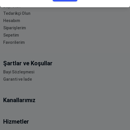
Bayi Olun
Tedarikçi Olun
Hesabım
Siparişlerim
Sepetim
Favorilerim
Şartlar ve Koşullar
Bayi Sözleşmesi
Garanti ve İade
Kanallarımız
Hizmetler