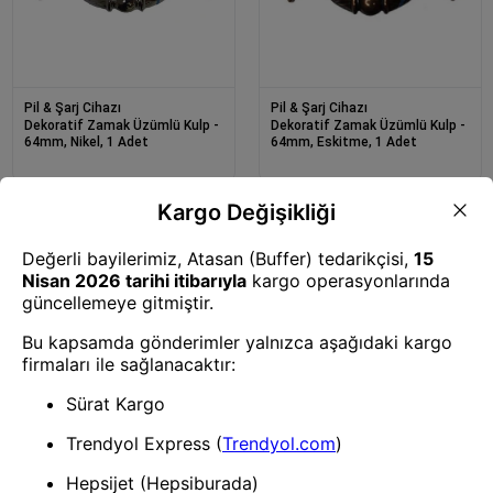
Pil & Şarj Cihazı
Pil & Şarj Cihazı
Dekoratif Zamak Üzümlü Kulp -
Dekoratif Zamak Üzümlü Kulp -
64mm, Nikel, 1 Adet
64mm, Eskitme, 1 Adet
Pil & Şarj Cihazı
Pil & Şarj Cihazı
Antika Tarz Dekoratif Pirinç
Antika Tarz Dekoratif Pirinç
Aynalı Mobilya Çekmece Kulbu -
Yan Baklava Kapı Kulbu - 41x82