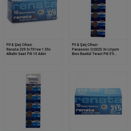
Pil & Şarj Cihazı
Pil & Şarj Cihazı
Renata 329 Sr731sw 1.55v
Panasonic Cr2025 3v Lityum
Alkalin Saat Pili 10 Adet
Bios Baskül Terazi Pili 5’li
Kartela 5 Adet