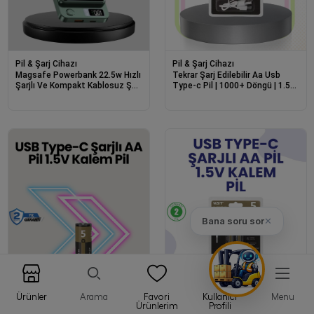
Pil & Şarj Cihazı
Pil & Şarj Cihazı
Magsafe Powerbank 22.5w Hızlı
Tekrar Şarj Edilebilir Aa Usb
Şarjlı Ve Kompakt Kablosuz Şarj
Type-c Pil | 1000+ Döngü | 1.5v
Cihazı
Sabit Voltaj
Bana soru sor
✕
Ürünler
Arama
Favori
Kullanıcı
Menu
Ürünlerim
Profili