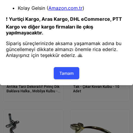
23x115mm, Antik
Mm, Oksit
Pil & Şarj Cihazı
Pil & Şarj Cihazı
Antika Tarz Dekoratif Pirinç Dik
Tak - Çıkar Kovan Kulbu - 10
Baklava Halka , Mobilya Kulbu -
Adet
82x41 Mm, Oksit