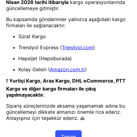
Kolluk & Simit
59252 Radyal Simit 91 cm
1