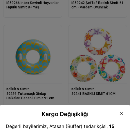
IS59266 Intex Sevimli Hayvanlar
IS59242 Şeffaf Baskılı Simit 61
Figürlü Simit 8+ Yaş
cm - Vardem Oyuncak
Kolluk & Simit
Kolluk & Simit
59256 Tutamaçlı Girdap
59241 BASKILI SİMİT 61CM
Halkaları Desenli Simit 91 cm