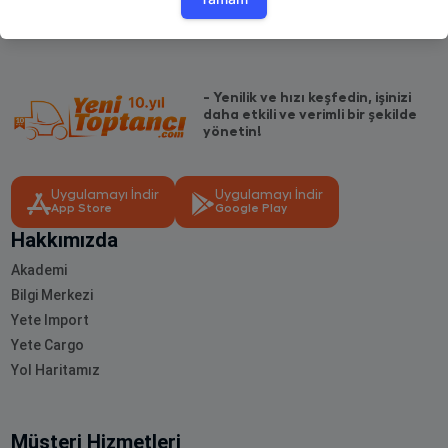
- Yenilik ve hızı keşfedin, işinizi
daha etkili ve verimli bir şekilde
yönetin!
Uygulamayı İndir
Uygulamayı İndir
App Store
Google Play
Hakkımızda
Akademi
Bilgi Merkezi
Yete Import
Yete Cargo
Yol Haritamız
Müşteri Hizmetleri