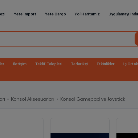
ezi
Yete Import
Yete Cargo
Yol Haritamız
Uygulamayı İndi
ler
İletişim
Teklif Talepleri
Tedarikçi
Etkinlikler
İş Ortak
arı
Konsol Aksesuarları
Konsol Gamepad ve Joystick