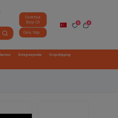
r
Ücretsiz
Bayi Ol
0
0
Giriş Yap
larımız
Entegrasyonlar
Dropshipping