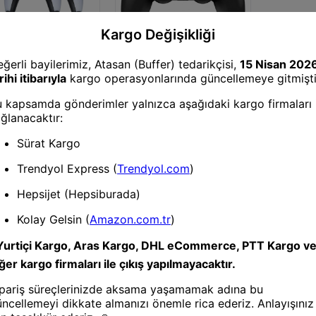
Konsol Gamepad ve Joystick
Bluetooth Kablosuz Gamepad
– Ergonomik Tutuş, Hassas
Analog Joystick, PC & Mobil
Uyumlu Oyun Kolu
 Gamepad ve Joystick
t® Y5 64GB
d Dual Pad 4K Game
- Beyaz
1