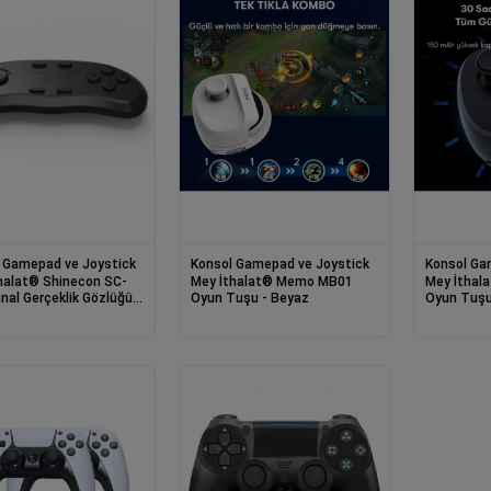
 Gamepad ve Joystick
Konsol Gamepad ve Joystick
Konsol Ga
 Shinecon SC-
Mey İthalat® Memo MB01
Mey İthalat® Mem
nal Gerçeklik Gözlüğü
Oyun Tuşu - Beyaz
Oyun Tuşu
ası - Siyah