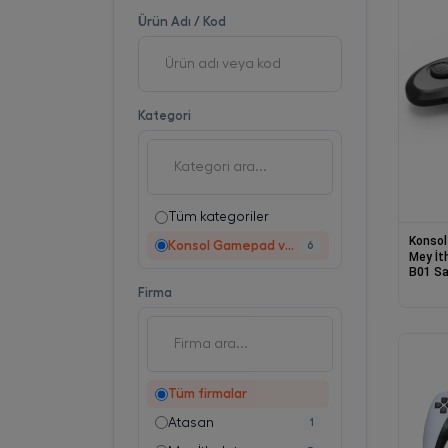
Ürün Adı / Kod
Kategori
Tüm kategoriler
Konsol
Konsol Gamepad ve Joystick
6
Mey İthalat®
B01 Sa
Kumand
Firma
Tüm firmalar
Atasan
1