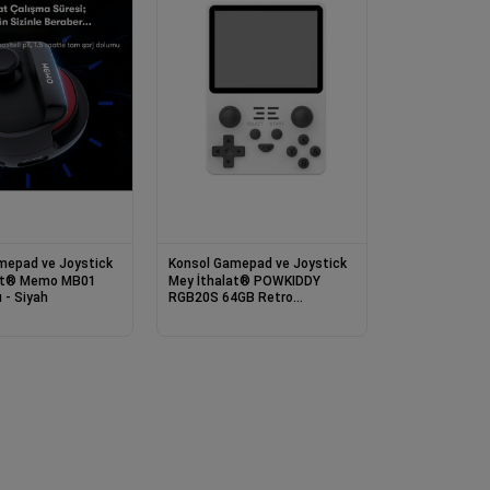
mepad ve Joystick
Konsol Gamepad ve Joystick
o MB01
Mey İthalat® POWKIDDY
 - Siyah
RGB20S 64GB Retro
Gamepad - Beyaz