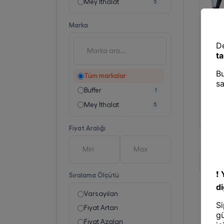
Mey İthalat
5
Marka
Tüm markalar
Buffer
1
Konsol
Mey İthala
Mey İthalat
5
Androi
Stick 
Fiyat Aralığı
Sıralama Ölçütü
Varsayılan
Fiyat Artan
Fiyat Azalan