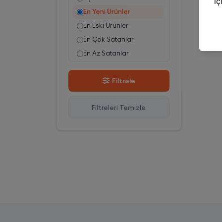
En Yeni Ürünler
En Eski Ürünler
En Çok Satanlar
En Az Satanlar
Stok Azalan
Filtrele
Stok Artan
En Çok Görüntülenen
Filtreleri Temizle
En Çok Favorilenen
İsim A-Z
İsim Z-A