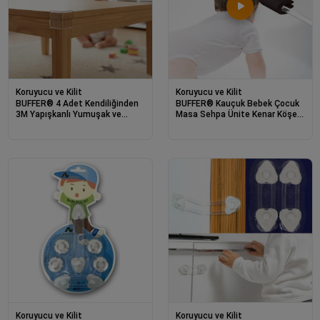
Koruyucu ve Kilit
Koruyucu ve Kilit
BUFFER® 4 Adet Kendiliğinden
BUFFER® Kauçuk Bebek Çocuk
3M Yapışkanlı Yumuşak ve
Masa Sehpa Ünite Kenar Köşe
Esnek Yapıda
Darbe Koruyucu Güvenlik Kiti
Sehpa,Masa,Dolap Köşe
Koruyucu Aparat
Koruyucu ve Kilit
Koruyucu ve Kilit