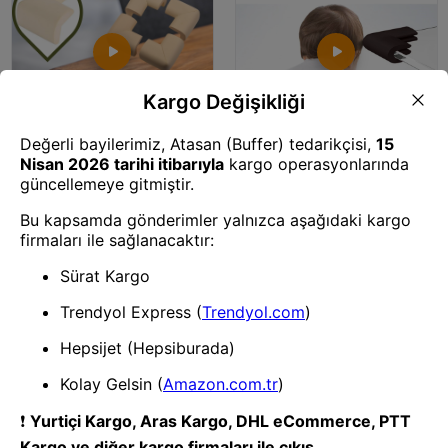
Koruyucu ve Kilit
Koruyucu ve Kilit
BUFFER® 10lu Bebek Çocuk
BUFFER® Kauçuk Bebek Çocuk
Güvenliği Emniyetli Cam Masa
Masa Sehpa Ünite Kenar Köşe
Ahşap Sehpa Krem Köşe
Darbe Koruyucu Güvenlik Kiti
Koruyucu Yastık Sünger