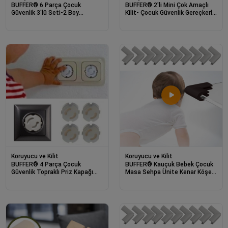
BUFFER® 6 Parça Çocuk
BUFFER® 2'li Mini Çok Amaçlı
Güvenlik 3'lü Seti-2 Boy
Kilit- Çocuk Güvenlik Gereçkerli
Çekmece,Dolap Kilidi ve 4 Adet
Çekmece,Dolap,Kapak Kilidi
Priz İçi Güvenlik Düğmesi
Koruyucu ve Kilit
Koruyucu ve Kilit
BUFFER® 4 Parça Çocuk
BUFFER® Kauçuk Bebek Çocuk
Güvenlik Topraklı Priz Kapağı
Masa Sehpa Ünite Kenar Köşe
Seti-Priz İçi Güvenlik Düğmesi
Darbe Koruyucu Güvenlik Kiti