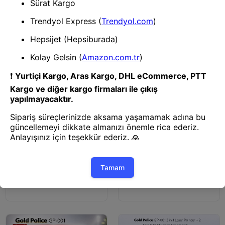
Lazer & Lazer Aksesuarı
Lazer & Lazer Aksesuarı
Galaxy Metal Çerçeve Mdf
Galaxy Metal Duvar Saati (Siyah
Kadran Duvar Saati 50 Cm /
Beyaz 2 Renk) 50 Cm / Dm-60-
Dm-50-3-24679
K-24676
Lazer & Lazer Aksesuarı
Lazer & Lazer Aksesuarı
Galaxy Metal Duvar Saati 70 Cm
Galaxy Metal Duvar Saati 80 Cm
/ Dm-110-K-24669
/ Dm-140-K-24665