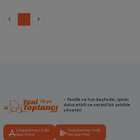
1
- Yenilik ve hızı keşfedin, işinizi
daha etkili ve verimli bir şekilde
yönetin!
Uygulamayı İndir
Uygulamayı İndir
App Store
Google Play