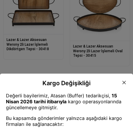
Lazer & Lazer Aksesuarı
Werony 2li Lazer İşlemeli
Lazer & Lazer Aksesuarı
Dikdörtgen Tepsi - 30418
Werony 2li Lazer İşlemeli Oval
Tepsi - 30415