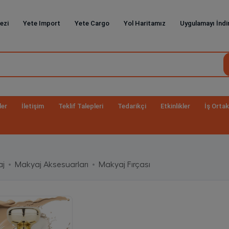
ezi
Yete Import
Yete Cargo
Yol Haritamız
Uygulamayı İndi
ler
İletişim
Teklif Talepleri
Tedarikçi
Etkinlikler
İş Ortak
j
Makyaj Aksesuarları
Makyaj Fırçası