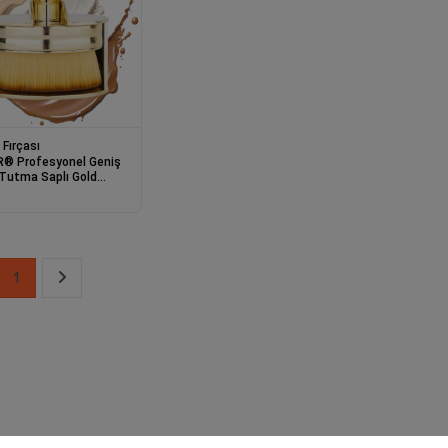
Fırçası
® Profesyonel Geniş
 Tutma Saplı Gold
 Fondöten Yayma
1