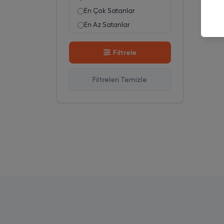
En Çok Satanlar
En Az Satanlar
Stok Azalan
Filtrele
Stok Artan
En Çok Görüntülenen
Filtreleri Temizle
En Çok Favorilenen
İsim A-Z
İsim Z-A