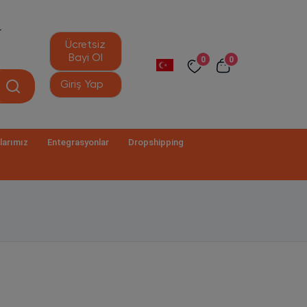
r
Ücretsiz
Bayi Ol
0
0
Giriş Yap
larımız
Entegrasyonlar
Dropshipping