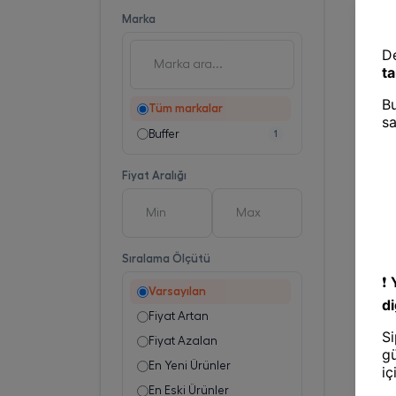
Marka
Tüm markalar
Buffer
1
Fiyat Aralığı
Sıralama Ölçütü
Varsayılan
Fiyat Artan
Fiyat Azalan
En Yeni Ürünler
En Eski Ürünler