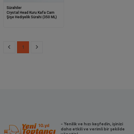
Sürahiler
Crystal Head Kuru Kafa Cam
Şişe Hediyelik Sürahi (350 ML)
1
- Yenilik ve hızı keşfedin, işinizi
daha etkili ve verimli bir şekilde
yönetin!