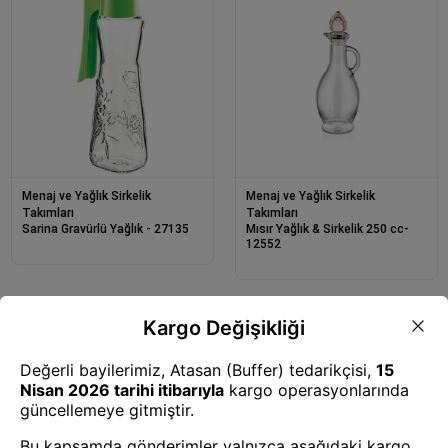
Menaj ve Yağlık Sirkelik
Menaj ve Yağlık Sirkelik
Takımları
Takımları
Sarina Gravürlü Yağlık - 27135
Mısır Yağlık & Sirkelik 250 cc-
12552