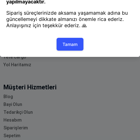
Uygulamayı İndir
Uygulamayı İndir
App Store
Google Play
Hakkımızda
Akademi
Bilgi Merkezi
Yete Import
Yete Cargo
Yol Haritamız
Müşteri Hizmetleri
Blog
Bayi Olun
Tedarikçi Olun
Hesabım
Siparişlerim
Sepetim