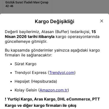
Gözlük Surat İfadeli Mavi Çorap
42-46
1
- Yenilik ve hızı keşfedin, işinizi
daha etkili ve verimli bir şekilde
yönetin!