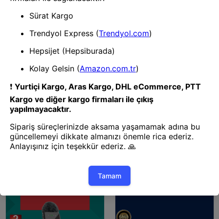
Mikrofon
Mikrofon
F15 Yaka Mikrofon
Vlog Podcast Ve Röportajlar
İçin Kablosuz Çift Yaka
Mikrofon