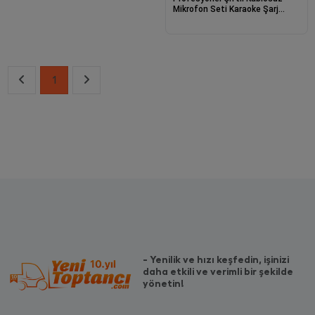
Mikrofon Seti Karaoke Şarj
Edilebilir 50 Metre
1
- Yenilik ve hızı keşfedin, işinizi
daha etkili ve verimli bir şekilde
yönetin!