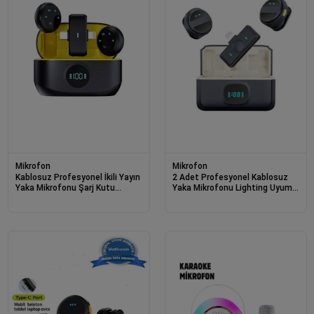
Mikrofon
Mikrofon
Kablosuz Profesyonel İkili Yayın
2 Adet Profesyonel Kablosuz
Yaka Mikrofonu Şarj Kutu
Yaka Mikrofonu Lighting Uyumlu
Mıknatıslı Typce Lightning Çıkış
Manyetik Klipsli
Mikrofon