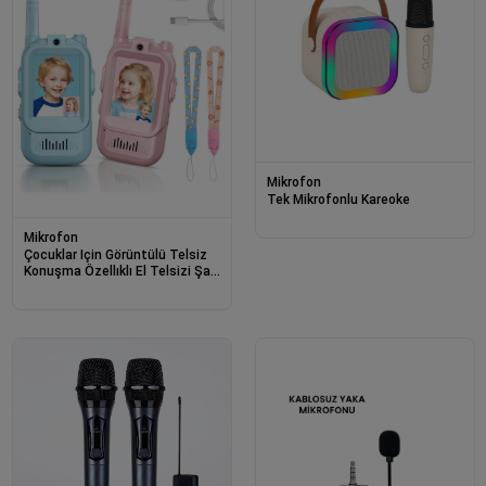
Mikrofon
Tek Mikrofonlu Kareoke
Mikrofon
Çocuklar Için Görüntülü Telsiz
Konuşma Özellıklı El Telsizi Şarj
Edılebılır 50 Mt Menzil Wifi
Gerektirmez