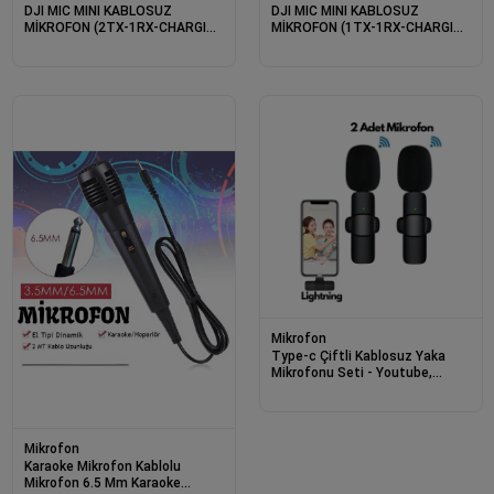
DJI MIC MINI KABLOSUZ
DJI MIC MINI KABLOSUZ
MİKROFON (2TX-1RX-CHARGING
MİKROFON (1TX-1RX-CHARGING
CASE) (RESMI DIST GARANTILI)
CASE) (RESMI DIST GARANTILI)
Mikrofon
Type-c Çiftli Kablosuz Yaka
Mikrofonu Seti - Youtube,
Tiktok, Vlog Ve Canlı Yayınlar
İçin Telefon Uyumlu Çift
Mikrofon
Mikrofon
Karaoke Mikrofon Kablolu
Mikrofon 6.5 Mm Karaoke