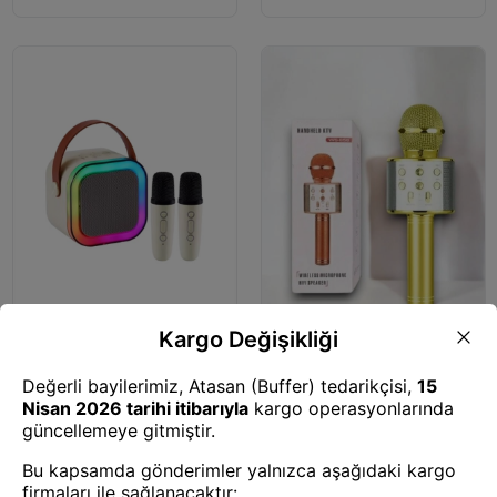
Mikrofon
2 Mikrafonlu Speaker
Mikrofon
Kareoke Mıkrofon