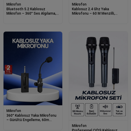
Mikrofon
Mikrofon
Bluetooth 5.2 Kablosuz
Kablosuz 2.4 Ghz Yaka
Mikrofon – 360° Ses Algılama,
Mikrofonu – 60 M Menzilli,
Gürültü Engelleme, 4 Saat
Gürültü Azaltıcı, Şarjlı Ve
Çalışma
Taşınabilir
Mikrofon
360° Kablosuz Yaka Mikrofonu
– Gürültü Engelleme, 60m
Menzil, Type-c Şarjlı
Mikrofon
Profesyonel Çiftli Kablosuz