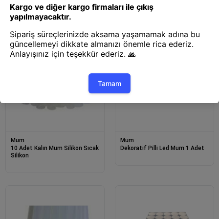
Mum
Mum
10 Adet Kalın Mum Silikon Sıcak
Dekoratif Pilli Led Mum 1 Adet
Silikon