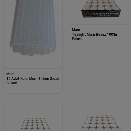
Mum
Tealight Mum Beyaz 100'lü
Paket
Mum
10 Adet Kalın Mum Silikon Sıcak
Silikon