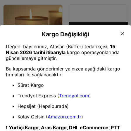
Mum
Hilal Altın Mumluk-11946
Mum
Dekoratif Pilli Led Mum 1 Adet