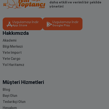
daha etkili ve verimli bir şekilde
yönetin!
Uygulamayı İndir
Uygulamayı İndir
App Store
Google Play
Hakkımızda
Akademi
Bilgi Merkezi
Yete Import
Yete Cargo
Yol Haritamız
Müşteri Hizmetleri
Blog
Bayi Olun
Tedarikçi Olun
Hesabım