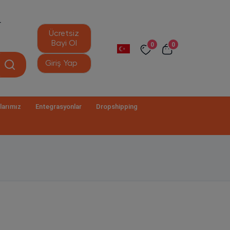
r
Ücretsiz
Bayi Ol
0
0
Giriş Yap
larımız
Entegrasyonlar
Dropshipping