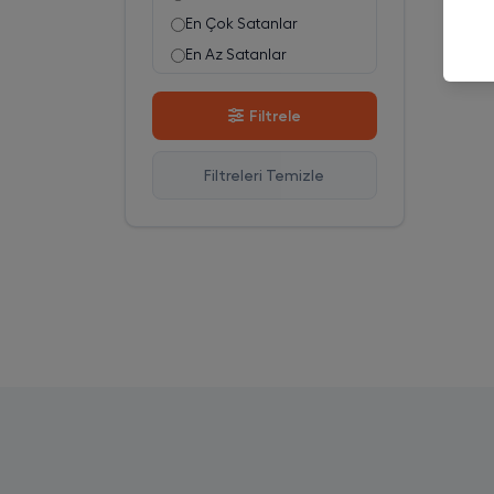
En Çok Satanlar
En Az Satanlar
Stok Azalan
Filtrele
Stok Artan
En Çok Görüntülenen
Filtreleri Temizle
En Çok Favorilenen
İsim A-Z
İsim Z-A