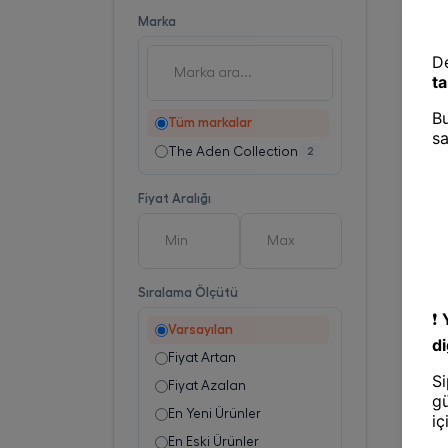
Marka
Tüm markalar
The Aden Collection
2
Fiyat Aralığı
Sıralama Ölçütü
Varsayılan
Fiyat Artan
Fiyat Azalan
En Yeni Ürünler
En Eski Ürünler