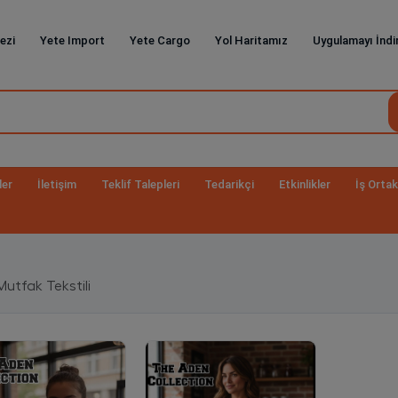
ezi
Yete Import
Yete Cargo
Yol Haritamız
Uygulamayı İndi
ler
İletişim
Teklif Talepleri
Tedarikçi
Etkinlikler
İş Ortak
Mutfak Tekstili