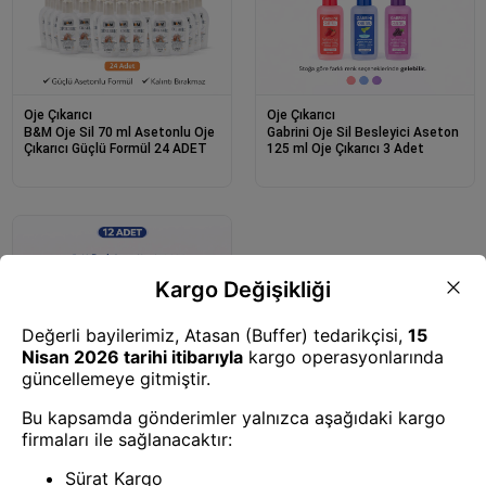
Oje Çıkarıcı
Oje Çıkarıcı
B&M Oje Sil 70 ml Asetonlu Oje
Gabrini Oje Sil Besleyici Aseton
Çıkarıcı Güçlü Formül 24 ADET
125 ml Oje Çıkarıcı 3 Adet
Oje Çıkarıcı
Gabrini Oje Sil Besleyici Aseton
125 ml Oje Çıkarıcı 12 Adet