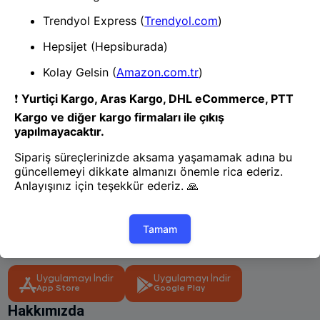
1
- Yenilik ve hızı keşfedin, işinizi
daha etkili ve verimli bir şekilde
yönetin!
Uygulamayı İndir
Uygulamayı İndir
App Store
Google Play
Hakkımızda