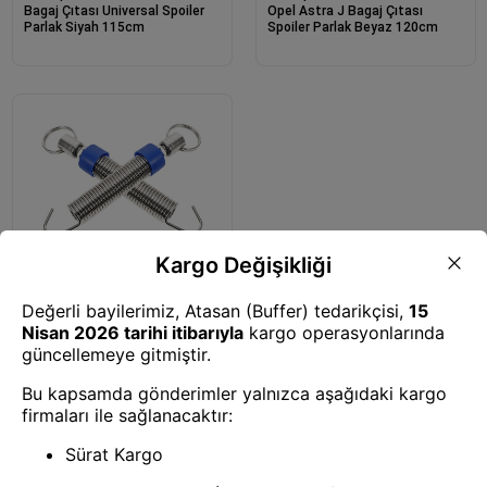
Bagaj Çıtası Universal Spoiler
Opel Astra J Bagaj Çıtası
Parlak Siyah 115cm
Spoiler Parlak Beyaz 120cm
Oto Spoiler
Bagaj Kapağı Yayı Kancalı 16 cm
2&#39li
1