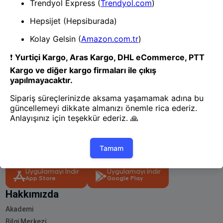
- Yenilik ve hızı keşfedin, işinizi
daha etkili ve verimli bir şekilde
yönetin!
Uygulamayı İndir
Uygulamayı İndir
App Store
Google Play
Hakkımızda
Akademi
Bilgi Merkezi