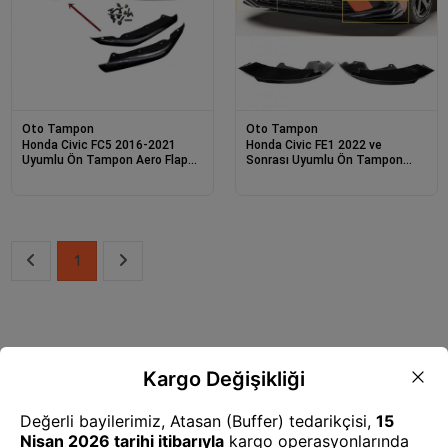
Oto Tampon
Oto Tampon
Honda Civic FC5 2016-2021
Honda Civic FE1 2022 ve
Uyumlu Ön Tampon Aero Flap
Sonrası Uyumlu Ön Tampon
Piano Black 2 Parça
Aero Flap Piano Black 2 Parça
1