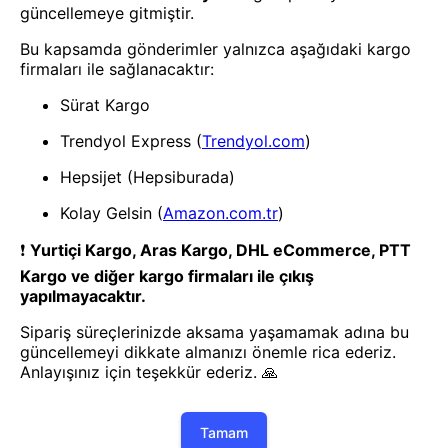
- Yenilik ve hızı keşfedin, işinizi
daha etkili ve verimli bir şekilde
yönetin!
Uygulamayı İndir
Uygulamayı İndir
App Store
Google Play
Hakkımızda
Akademi
Bilgi Merkezi
Yete Import
Yete Cargo
Yol Haritamız
Müşteri Hizmetleri
Blog