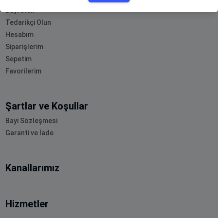
Bayi Olun
Tedarikçi Olun
Hesabım
Siparişlerim
Sepetim
Favorilerim
Şartlar ve Koşullar
Bayi Sözleşmesi
Garanti ve İade
Kanallarımız
Hizmetler