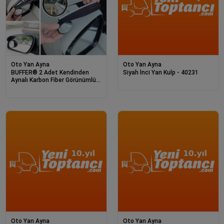
Oto Yan Ayna
Oto Yan Ayna
BUFFER® 2 Adet Kendinden
Siyah İnci Yan Kulp - 40231
Aynalı Karbon Fiber Görünümlü
Araba Yan Ayna Yağmur
Koruyucuları Yağmur & Kar
Kalkanı Visörler
Oto Yan Ayna
Oto Yan Ayna