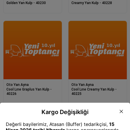
Golden Yan Kulp - 40230
Creamy Yan Kulp - 40228
Oto Yan Ayna
Oto Yan Ayna
Cool Lıne Graplus Yan Kulp -
Cool Lıne Creamy Yan Kulp -
40226
40225