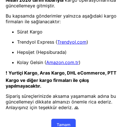
Oto Yan Ayna
Oto Yan Ayna
Black Lıne Yan Kulp - 40224
Beyaz İnci Yan Kulp - 40223
1