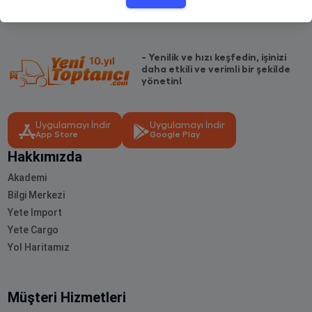
- Yenilik ve hızı keşfedin, işinizi
daha etkili ve verimli bir şekilde
yönetin!
Uygulamayı İndir
Uygulamayı İndir
App Store
Google Play
Hakkımızda
Akademi
Bilgi Merkezi
Yete Import
Yete Cargo
Yol Haritamız
Müşteri Hizmetleri