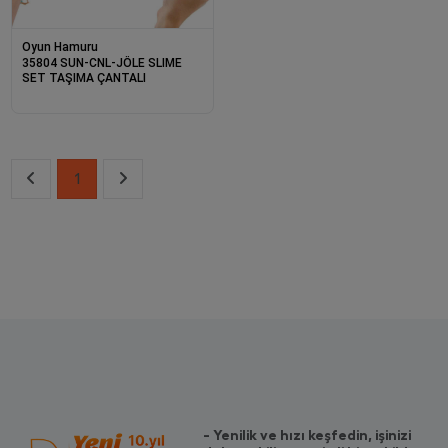
Oyun Hamuru
35804 SUN-CNL-JÖLE SLIME
SET TAŞIMA ÇANTALI
1
- Yenilik ve hızı keşfedin, işinizi