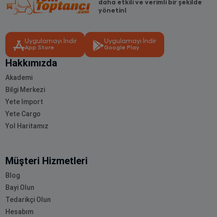
daha etkili ve verimli bir şekilde
yönetin!
Uygulamayı İndir
Uygulamayı İndir
App Store
Google Play
Hakkımızda
Akademi
Bilgi Merkezi
Yete Import
Yete Cargo
Yol Haritamız
Müşteri Hizmetleri
Blog
Bayi Olun
Tedarikçi Olun
Hesabım