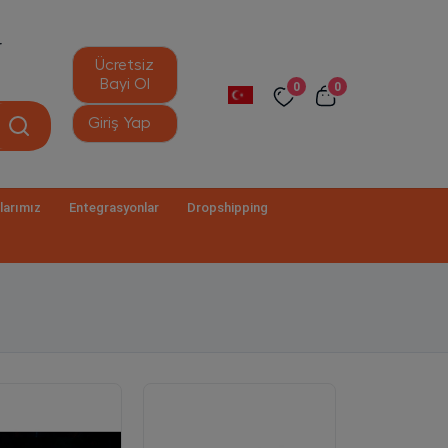
r
Ücretsiz
Bayi Ol
0
0
Giriş Yap
larımız
Entegrasyonlar
Dropshipping