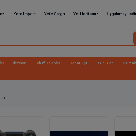
ezi
Yete Import
Yete Cargo
Yol Haritamız
Uygulamayı İndi
ler
İletişim
Teklif Talepleri
Tedarikçi
Etkinlikler
İş Ortak
arı