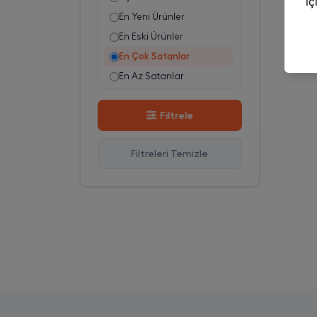
En Yeni Ürünler
En Eski Ürünler
En Çok Satanlar
En Az Satanlar
Stok Azalan
Filtrele
Stok Artan
En Çok Görüntülenen
Filtreleri Temizle
En Çok Favorilenen
İsim A-Z
İsim Z-A