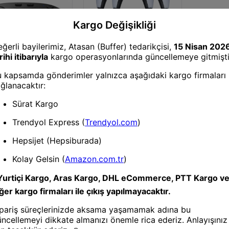
 Gamepad ve Joystick
Konsol Gamepad ve Joystick
 Shinecon SC-
Mey İthalat® Y5 64GB
nal Gerçeklik Gözlüğü
Android Dual Pad 4K Game
ası - Siyah
Stick - Beyaz
1