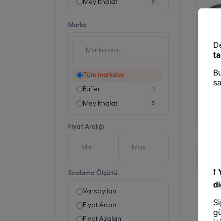
Mey İthalat
5
Marka
Tüm markalar
Buffer
1
Konsol
Mey İthalat®
Mey İthalat
5
B01 Sa
Kumand
Fiyat Aralığı
Sıralama Ölçütü
Varsayılan
Fiyat Artan
Fiyat Azalan