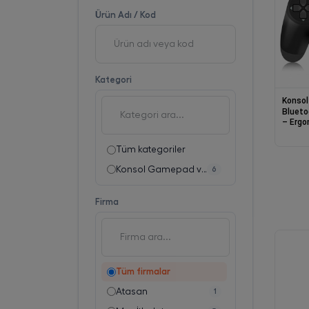
Ürün Adı / Kod
Kategori
Konsol
Blueto
– Ergo
Analog
Uyumlu
Tüm kategoriler
Konsol Gamepad ve Joystick
6
Firma
Tüm firmalar
Atasan
1