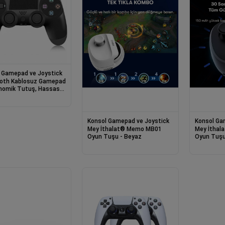
 Gamepad ve Joystick
oth Kablosuz Gamepad
nomik Tutuş, Hassas
 Joystick, PC & Mobil
 Oyun Kolu
Konsol Gamepad ve Joystick
Konsol Ga
Mey İthalat® Memo MB01
Mey İthalat® Mem
Oyun Tuşu - Beyaz
Oyun Tuşu