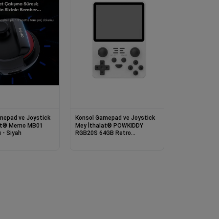
mepad ve Joystick
Konsol Gamepad ve Joystick
o MB01
Mey İthalat® POWKIDDY
 - Siyah
RGB20S 64GB Retro
Gamepad - Beyaz