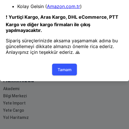
- Yenilik ve hızı keşfedin, işinizi
daha etkili ve verimli bir şekilde
yönetin!
Uygulamayı İndir
Uygulamayı İndir
App Store
Google Play
Hakkımızda
Akademi
Bilgi Merkezi
Yete Import
Yete Cargo
Yol Haritamız