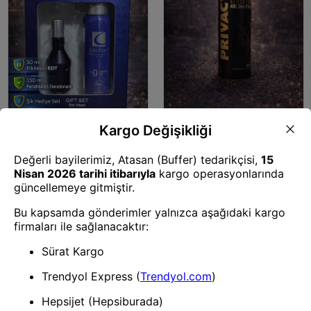
Parfüm Seti
Parfüm Seti
Erkek Parfüm ve Deodorant
48 Saat Kalıcı Erkek Deodorant
Seti 50 ml EDT + 150 ml Sprey
Sprey 150 ml Ferah Koku Ter
Deodorant Kalıcı Ferah Koku
Önleyici Uzun Süre Etkili
Hediye Seti
1