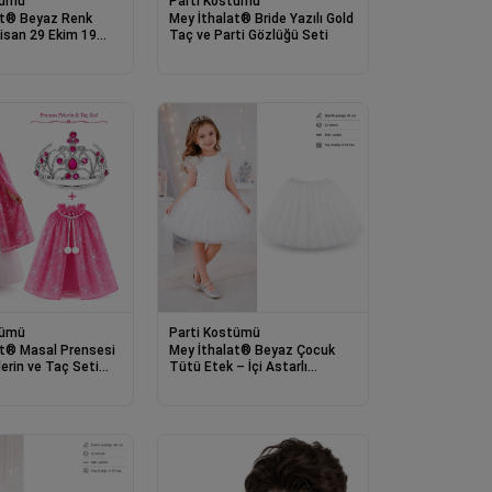
tümü
Parti Kostümü
at® Beyaz Renk
Mey İthalat® Bride Yazılı Gold
 Nisan 29 Ekim 19
Taç ve Parti Gözlüğü Seti
eri Bando Eldiveni
0 Adet )
tümü
Parti Kostümü
at® Masal Prensesi
Mey İthalat® Beyaz Çocuk
rin ve Taç Seti
Tütü Etek – İçi Astarlı
Prenses Eteği 3-10 Yaş