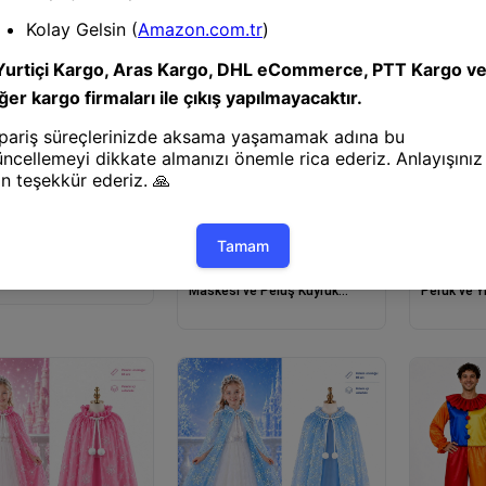
Kostümü
halat® Kırmızı Renk
Parti Kostümü
Parti Kos
Kelebek Kanadı Tacı ve
Mey İthalat® Siyah Kedi
Mey İthal
ti 50 cm
Maskesi ve Peluş Kuyruk
Peruk ve Y
Kostüm Seti 70 cm
Parça