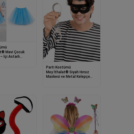
tümü
at® Mavi Çocuk
– İçi Astarlı
teği 3-10 Yaş
Parti Kostümü
Mey İthalat® Siyah Hırsız
Maskesi ve Metal Kelepçe
Aksesuar Seti