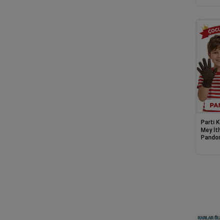
Parti 
Mey İt
Pandom
Puanti
Eldive