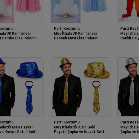
Kostümü
Parti Kostümü
Parti Kos
halat® Kar Tanesi
Mey İthalat® Kar Tanesi
Mey İthal
i Pembe Elsa Pelerini -
Desenli Mavi Elsa Pelerini -
Renkli Pa
 Frozen Pelerini 85 cm
Astarlı Frozen Pelerini 85 cm
Üst 2 Par
Kostümü
Parti Kostümü
Parti Kos
halat® Mavi Payetli
Mey İthalat® Altın Gold
Mey İthal
e Kravat Seti – Işıltılı
Payetli Şapka ve Kravat Seti
Şapka ve Kr
Kombini
– Işıltılı Parti Kombini
Parti Komb