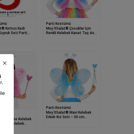
tümü
Parti Kostümü
t® Kırmızı Kedi
Mey İthalat® Çocuklar İçin
uyruk Seti Parti
Renkli Kelebek Kanat Taç Asa
sesuarı
Kostüm Seti
Parti Kostümü
Mey İthalat® Mavi Kelebek
tümü
Erkek-Kız Seti – 50 cm
at® Pembe Kelebek
Kelebek Kanadı, Taç ve Asa
 50 cm Kelebek
ç ve Asa