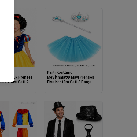
tümü
Parti Kostümü
at® Pamuk Prenses
Mey İthalat® Mavi Prenses
ıldız Asası Seti 2
Elsa Kostüm Seti 3 Parça
(Tütü Etek + Taç + Asa )