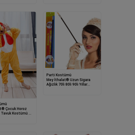
Parti Kostümü
Mey İthalat® Uzun Sigara
Ağızlık 70li 80li 90lı Yıllar
Retro Parti 30 cm
tümü
at® Çocuk Horoz
 Tavuk Kostümü 4-
 cm