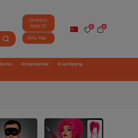
r
Ücretsiz
Bayi Ol
0
0
Giriş Yap
larımız
Entegrasyonlar
Dropshipping