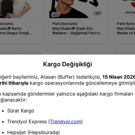
Kostümü
Parti Kostümü
Parti Kos
halat® Retro
Mey İthalat® Siyah Göz
Mey İthala
ton Beyaz Otrişli
Maskesi – Bağlamalı Parti ve
Maske ve K
ar Seti –
Kostüm Aksesuarı
Kostüm Ak
;#39;ler
;#39;lar Gatsby
 Seti
Kostümü
Parti Kostümü
Parti Kos
halat® Fuşya Kelebek
Mey İthalat® Lila Mor Kelebek
Mey İthal
ti – 50 cm Kelebek
Kız Seti – 50 cm Kelebek
Kız Seti –
, Taç ve Asa
Kanadı, Taç ve Asa
Kanadı, Ta