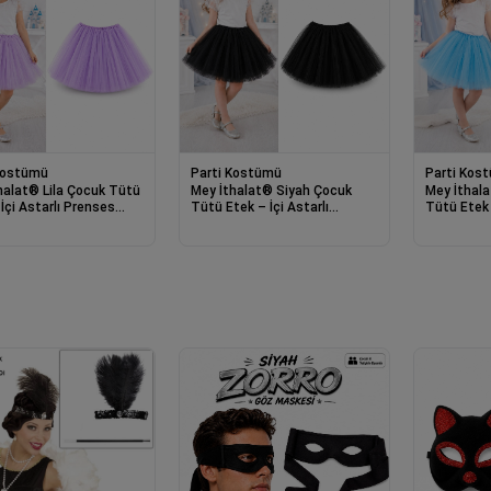
Kostümü
Parti Kostümü
Parti Kos
halat® Lila Çocuk Tütü
Mey İthalat® Siyah Çocuk
Mey İthal
İçi Astarlı Prenses
Tütü Etek – İçi Astarlı
Tütü Etek 
3-10 Yaş
Prenses Eteği 3-10 Yaş
Prenses E