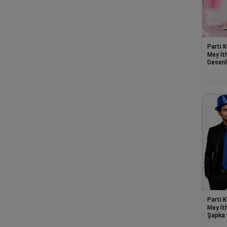
Parti 
Mey İt
Desenl
Astarlı
Parti 
Mey İt
Şapka v
Parti 