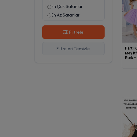
En Çok Satanlar
En Az Satanlar
Stok Azalan
Filtrele
Stok Artan
En Çok Görüntülenen
Parti 
Filtreleri Temizle
En Çok Favorilenen
Mey İt
Etek – 
İsim A-Z
Eteği 
İsim Z-A