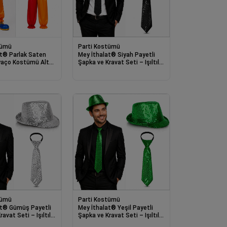
tümü
Parti Kostümü
at® Parlak Saten
Mey İthalat® Siyah Payetli
lyaço Kostümü Alt
Şapka ve Kravat Seti – Işıltılı
ça
Parti Kombini
tümü
Parti Kostümü
at® Gümüş Payetli
Mey İthalat® Yeşil Payetli
avat Seti – Işıltılı
Şapka ve Kravat Seti – Işıltılı
ini
Parti Kombini