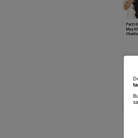
Parti 
Mey İt
Charlis
Aksesu
20&amp
90&amp
Kostüm
Parti 
Mey İt
Kız Se
Kanadı