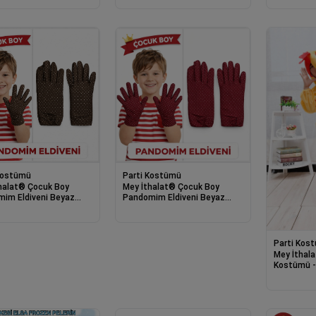
Kostümü
Parti Kostümü
halat® Çocuk Boy
Mey İthalat® Çocuk Boy
im Eldiveni Beyaz
Pandomim Eldiveni Beyaz
yeli Kahve Renk Gösteri
Puantiyeli Bordo Renk Gösteri
ni 23 Nisan 19 Mayıs
Eldiveni 23 Nisan 19 Mayıs
Parti Kos
Mey İthal
Kostümü -
5 Yaş 100