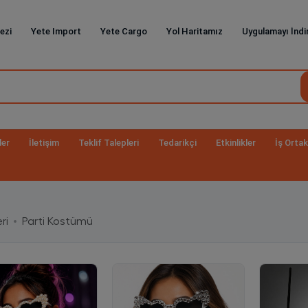
ezi
Yete Import
Yete Cargo
Yol Haritamız
Uygulamayı İndi
ler
İletişim
Teklif Talepleri
Tedarikçi
Etkinlikler
İş Ortak
ri
Parti Kostümü