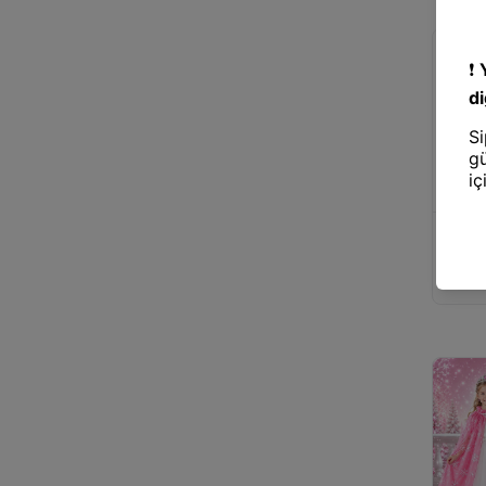
Parti 
Mey İt
Çocuk 
Asa Se