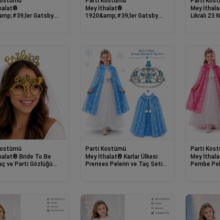
Kostümü
Parti Kostümü
Parti Kos
halat®
Mey İthalat®
Mey İthal
mp;#39;ler Gatsby
1920&amp;#39;ler Gatsby
Likralı 23
 Parti Seti - Çarliston
Gümüş Parti Seti - Çarliston
Mayıs Göst
dı, İnci Kolye ve
Saç Bandı, İnci Kolye ve
10 Çift ( 2
 Tutacağı
Sigara Tutacağı
Kostümü
Parti Kostümü
Parti Kos
halat® Bride To Be
Mey İthalat® Karlar Ülkesi
Mey İthal
aç ve Parti Gözlüğü
Prenses Pelerin ve Taç Seti
Pembe Pele
85 cm
(85 cm)