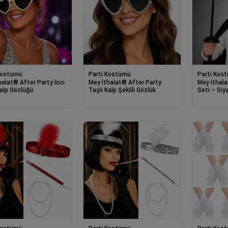
Kostümü
Parti Kostümü
Parti Kos
halat® After Party İnci
Mey İthalat® After Party
Mey İthal
Kalp Gözlüğü
Taşlı Kalp Şekilli Gözlük
Seti – Siy
Kılıç