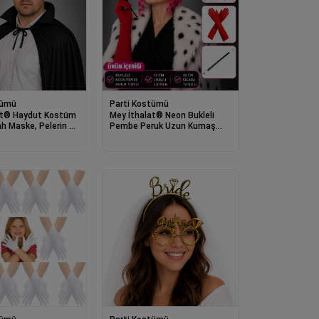
tümü
Parti Kostümü
at® Haydut Kostüm
Mey İthalat® Neon Bukleli
ah Maske, Pelerin ve
Pembe Peruk Uzun Kumaş
Kırmızı Eldiven ve Sigara
Tutucu Seti (3 Parça)