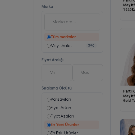
Parti 
Mey İt
Marka
1920&a
Kırmızı
Saç Ban
Sigara
Tüm markalar
Mey İthalat
390
Fiyat Aralığı
Sıralama Ölçütü
Parti 
Mey İt
Varsayılan
Gold T
Seti
Fiyat Artan
Fiyat Azalan
En Yeni Ürünler
En Eski Ürünler