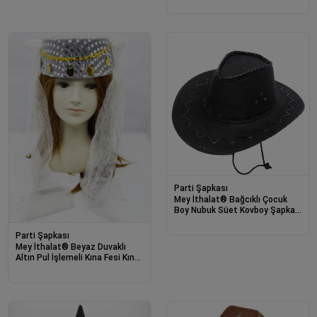
Parti Şapkası
Mey İthalat® Bağcıklı Çocuk
Boy Nubuk Süet Kovboy Şapkası
Siyah Renk
Parti Şapkası
Mey İthalat® Beyaz Duvaklı
Altın Pul İşlemeli Kına Fesi Kına
Şapkası Oryantal Şapkası