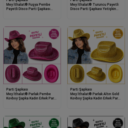
Parti Şapkası
Parti Şapkası
Mey İthalat® Fuşya Pembe
Mey İthalat® Turuncu Payetli
Payetli Disco Parti Şapkası
Disco Parti Şapkası Yetişkin
Yetişkin Işıltılı Fötr Model
Işıltılı Fötr Model
Parti Şapkası
Parti Şapkası
Mey İthalat® Parlak Pembe
Mey İthalat® Parlak Altın Gold
Kovboy Şapka Kadın Erkek Parti
Kovboy Şapka Kadın Erkek Parti
Disco Festival Şapkası
Disco Festival Şapkası