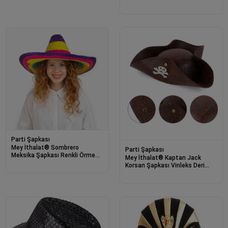
Şapkası
Parti Şapkası
Mey İthalat® Sombrero
Parti Şapkası
Meksika Şapkası Renkli Örme
Mey İthalat® Kaptan Jack
Hasır Çocuk Boy
Korsan Şapkası Vinleks Deri
Denizci Korsan Şapkası