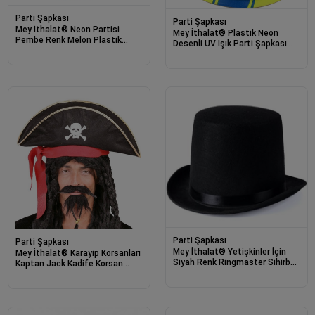
Parti Şapkası
Parti Şapkası
Mey İthalat® Neon Partisi
Mey İthalat® Plastik Neon
Pembe Renk Melon Plastik
Desenli UV Işık Parti Şapkası
Parti Şapkası
Sarı 1 Adet
Parti Şapkası
Parti Şapkası
Mey İthalat® Yetişkinler İçin
Mey İthalat® Karayip Korsanları
Siyah Renk Ringmaster Sihirbaz
Kaptan Jack Kadife Korsan
Şapkası Fötr Şapka 15 cm
Şapkası Yetişkin