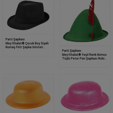
Parti Şapkası
Mey İthalat® Çocuk Boy Siyah
Kumaş Fötr Şapka Gösteri
Parti Şapkası
Şapkası Michael Jackson
Mey İthalat® Yeşil Renk Kırmızı
Şapkası 54 No
Tüylü Peter Pan Şapkası Robin
Hood Şapkası 24X23 cm