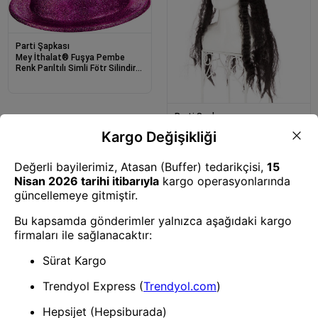
Parti Şapkası
Mey İthalat® Fuşya Pembe
Renk Parıltılı Simli Fötr Silindir
Parti Şapkası
Parti Şapkası
Mey İthalat® Siyah Saçlı
Kaptan Korsan Şapkası