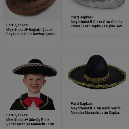
Parti Şapkası
Mey İthalat® Disko Star Gümüş
Parti Şapkası
Payetli Fötr Şapka Yetişkin Boy
Mey İthalat® Bağcıklı Çocuk
Boy Nubuk Süet Kovboy Şapkası
Koyu Kahve Renk
Parti Şapkası
Mey İthalat® Altın Renk Şeritli
Meksika Mariachi Latin Şapkası
Parti Şapkası
55 cm Çocuk
Mey İthalat® Gümüş Renk
Şeritli Meksika Mariachi Latin
Şapkası 55 cm Çocuk