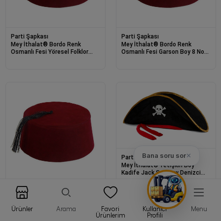
Parti Şapkası
Parti Şapkası
Mey İthalat® Bordo Renk
Mey İthalat® Bordo Renk
Osmanlı Fesi Yöresel Folklor
Osmanlı Fesi Garson Boy 8 No
Fesi Şapkası 7 No 8-10 Yaş
12-13 Yaş
Bana soru sor
✕
Parti Şapkası
Mey İthalat® Yetişkin Boy
Kadife Jack Sparrow Denizci
Kaptan Jack Korsan Şapkası
50X20 CM
Parti Şapkası
Mey İthalat® Bordo Renk
Osmanlı Fesi Yetişkin Boy
Ürünler
Arama
Favori
Kullanıcı
Menu
Ürünlerim
Profili