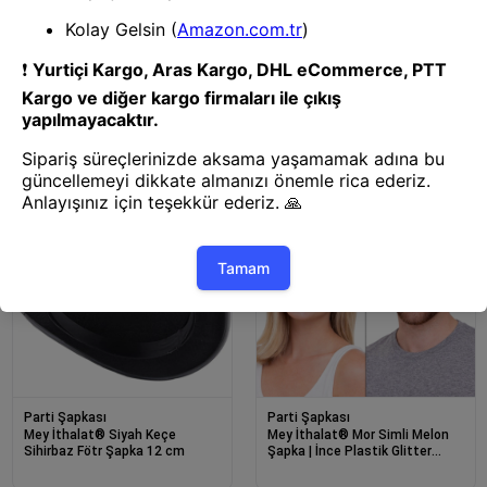
Parti Şapkası
Mey İthalat® Disko Star Siyah
Payetli Fötr Şapka Yetişkin Boy
Parti Şapkası
Mey İthalat® Charlie Chaplin
Stil Çocuk Şapkası – Siyah
Melon Parti Şapkası
Parti Şapkası
Parti Şapkası
Mey İthalat® Siyah Keçe
Mey İthalat® Mor Simli Melon
Sihirbaz Fötr Şapka 12 cm
Şapka | İnce Plastik Glitter
Yetişkin Parti Şapkası