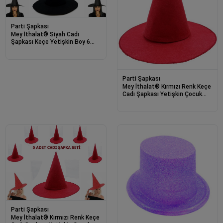
Parti Şapkası
Mey İthalat® Siyah Cadı
Şapkası Keçe Yetişkin Boy 6
Adet
Parti Şapkası
Mey İthalat® Kırmızı Renk Keçe
Cadı Şapkası Yetişkin Çocuk
Uyumlu 35X38 cm
Parti Şapkası
Mey İthalat® Kırmızı Renk Keçe