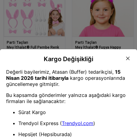
Parti Taçları
Parti Taçları
Mey İthalat® Full Pembe Renk
Mey İthalat® Fuşya Happy
Tavşan Sahne Seti
Birthday Prenses Tacı – Doğum
6&amp;#39;lı Set Taç Papyon
Günü Taç Aksesuarı
Kuyruk