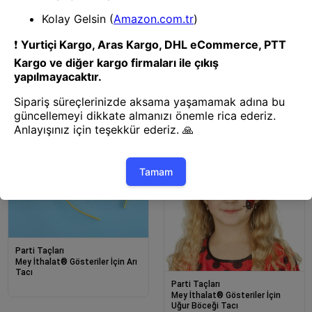
Parti Taçları
Mey İthalat® Fuşya Taşlı
Prenses Tacı Kraliçe Tacı
Parti Taçları
Mey İthalat® Fuşya Renk
Bekarlığa Veda İtalik Yazı
Alyanslı Bride Taç
Parti Taçları
Mey İthalat® Gösteriler İçin Arı
Tacı
Parti Taçları
Mey İthalat® Gösteriler İçin
Uğur Böceği Tacı