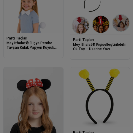
Parti Taçları
Parti Taçları
Mey İthalat® Fuşya Pembe
Mey İthalat® Kişiselleştirilebilir
Tavşan Kulak Papyon Kuyruk
Ok Taç – Üzerine Yazı
3&amp;#39;lü Parti Seti
Yazılabilen Parti Tacı Kırmızı
Renk
Parti Taçları