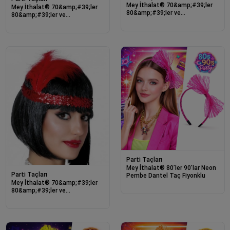
Mey İthalat® 70&amp;#39;ler
Mey İthalat® 70&amp;#39;ler
80&amp;#39;ler ve
80&amp;#39;ler ve
90&amp;#39;lar Temalı Gümüş
90&amp;#39;lar Temalı Fuşya
Renk Çarliston Saç Bandı
Renk Çarliston Saç Bandı
Parti Taçları
Mey İthalat® 80’ler 90’lar Neon
Parti Taçları
Pembe Dantel Taç Fiyonklu
Mey İthalat® 70&amp;#39;ler
80&amp;#39;ler ve
90&amp;#39;lar Temalı Kırmızı
Renk Çarliston Saç Bandı