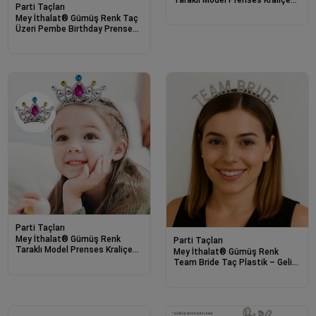
Taraklı Model Prenses Kraliçe
Parti Taçları
Tacı 1 No Kalp 12x7 cm
Mey İthalat® Gümüş Renk Taç
Üzeri Pembe Birthday Prenses
Yazılı Çocuk Parti Tacı 11X12
cm
Parti Taçları
Mey İthalat® Gümüş Renk
Parti Taçları
Taraklı Model Prenses Kraliçe
Mey İthalat® Gümüş Renk
Tacı 2 No 12x7 cm
Team Bride Taç Plastik – Gelin
ve Nedime Tacı