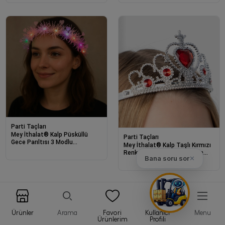
Kırmızı Renk
Renk
Parti Taçları
Mey İthalat® Kalp Püsküllü
Parti Taçları
Gece Parıltısı 3 Modlu
Mey İthalat® Kalp Taşlı Kırmızı
LED&amp;#39;li Işıklı Taç
Renk Karlar Ülkesi Elsa Anna
Pembe Renk
Bana soru sor
✕
Frozen Tacı
Ürünler
Arama
Favori
Kullanıcı
Menu
Ürünlerim
Profili