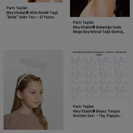
Parti Taçları
Mey İthalat® Altın Renkli Taşlı
“Bride” Gelin Tacı – El Yazısı
Yazı Tipiyle
Parti Taçları
Mey İthalat® Bekarlığa Veda
Mega Boy Kristal Taşlı Gümüş
Bride Taç Gelin Tacı 20X21 cm
Parti Taçları
Mey İthalat® Beyaz Tavşan
Kostüm Seti – Taç, Papyon,
Kuyruk (12’li Paket)