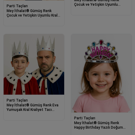
Mey İthalat® Gümüş Renk
Çocuk ve Yetişkin Uyumlu
Parti Taçları
Kraliçe Tacı Prenses Tacı 8X25
Mey İthalat® Gümüş Renk
cm
Çocuk ve Yetişkin Uyumlu Kral
Tacı
Parti Taçları
Mey İthalat® Gümüş Renk Eva
Yumuşak Kral Kraliyet Tacı
Yetişkin Çocuk Uyumlu 55 cm
Parti Taçları
Mey İthalat® Gümüş Renk
Happy Birthday Yazılı Doğum
Günü Tacı 60 cm