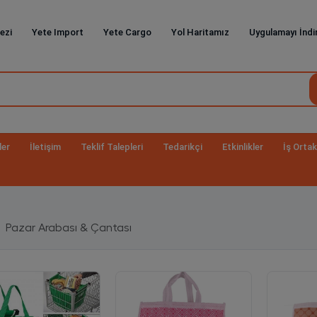
ezi
Yete Import
Yete Cargo
Yol Haritamız
Uygulamayı İndi
ler
İletişim
Teklif Talepleri
Tedarikçi
Etkinlikler
İş Ortak
Pazar Arabası & Çantası