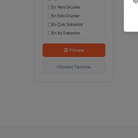
En Yeni Ürünler
En Eski Ürünler
En Çok Satanlar
En Az Satanlar
Stok Azalan
Filtrele
Stok Artan
En Çok Görüntülenen
Filtreleri Temizle
En Çok Favorilenen
İsim A-Z
İsim Z-A