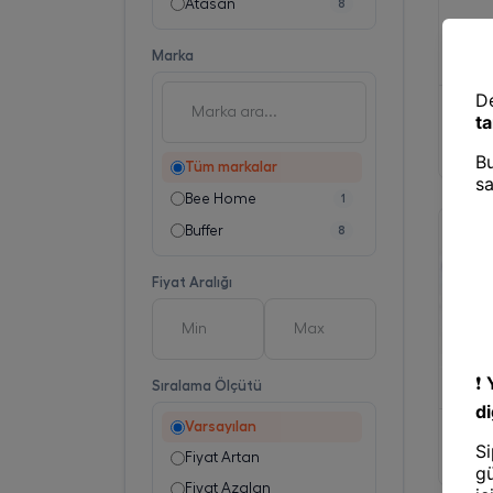
Atasan
8
Marka
Pazar 
BUFFE
Amaçlı 
Alışve
Tüm markalar
Bee Home
1
Buffer
8
Fiyat Aralığı
Sıralama Ölçütü
Varsayılan
Pazar 
Jute P
Fiyat Artan
Fiyat Azalan