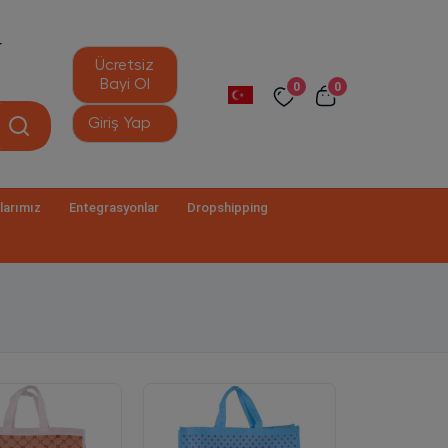
r
Ücretsiz
Bayi Ol
0
0
Giriş Yap
larımız
Entegrasyonlar
Dropshipping