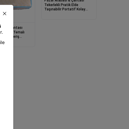
Pazar Arabası & Çantası
Tekerlekli Pratik Elde
Taşınabilir Portatif Kolay
Taşınan Pazar Arabası
ası & Çantası
stanbul Temalı
et Alışveriş
şeti Bez Çanta