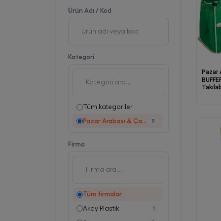
Ürün Adı / Kod
Kategori
Pazar 
BUFFER® M
Takılab
Çantas
Tüm kategoriler
Pazar Arabası & Çantası
9
Firma
Tüm firmalar
Akay Plastik
1