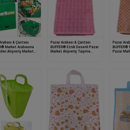
Arabası & Çantası
Pazar Arabası & Çantası
Pazar Arab
arket Arabasına
BUFFER® Etnik Desenli Pazar
BUFFER® V
ilen Alışveriş Market
Market Alışveriş Taşıma
Pazar Mark
ı Yeşil
Poşeti Çantası
Taşıma Po